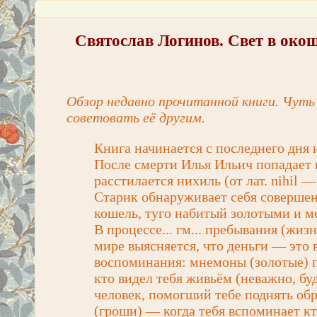
Святослав Логинов. Свет в око
Обзор недавно прочитанной книги. Чуть
советовать её другим.
Книга начинается с последнего дня и
После смерти Илья Ильич попадает 
расстилается нихиль (от лат. nihil 
Старик обнаруживает себя совершен
кошель, туго набитый золотыми и 
В процессе... гм... пребывания (жи
мире выясняется, что деньги — это 
воспоминания: мнемоны (золотые) пр
кто видел тебя живьём (неважно, бу
человек, помогший тебе поднять об
(гроши) — когда тебя вспоминает кто