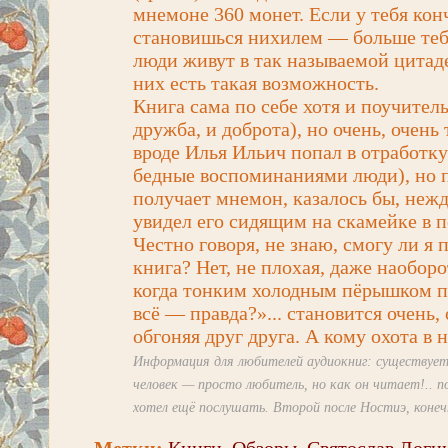
мнемоне 360 монет. Если у тебя кон
становишься нихилем — больше тебя
люди живут в так называемой цитад
них есть такая возможность.
Книга сама по себе хотя и поучитель
дружба, и доброта), но очень, очень
вроде Илья Ильич попал в отработку
бедные воспоминаниями люди), но 
получает мнемон, казалось бы, неж
увидел его сидящим на скамейке в п
Честно говоря, не знаю, смогу ли я 
книга? Нет, не плохая, даже наоборот
когда тонким холодным пёрышком по
всё — правда?»... становится очень,
обгоняя друг друга. А кому охота в
Информация для любителей аудиокниг: существуе
человек — просто любитель, но как он читает!.. п
хотел ещё послушать. Второй после Ностиэ, конеч
Метки:
Книги
,
Обзоры
,
Святослав Логи