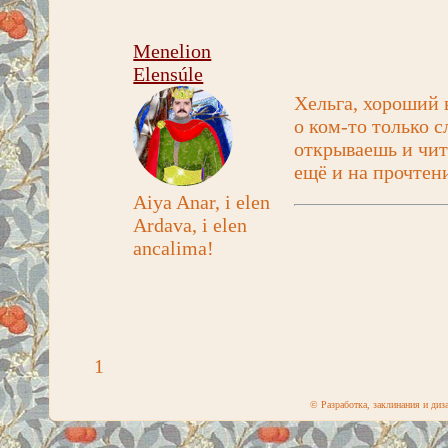
Menelion
Elensúle
Хельга, хороший 
о ком-то только 
открываешь и чит
ещё и на прочтен
Aiya Anar, i elen
Ardava, i elen
ancalima!
1
© Разработка, заклинания и ди