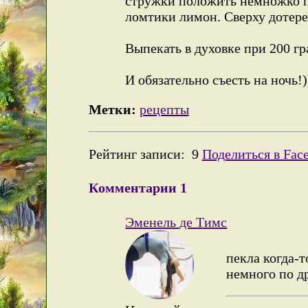
стружки положить немножко п
ломтики лимон. Сверху дотере
Выпекать в духовке при 200 гр
И обязательно съесть на ночь!)
Метки:
рецепты
Рейтинг записи:
9
Поделиться в Fac
Комментарии
1
Эменель де Тимс
пекла когда-т
немного по др