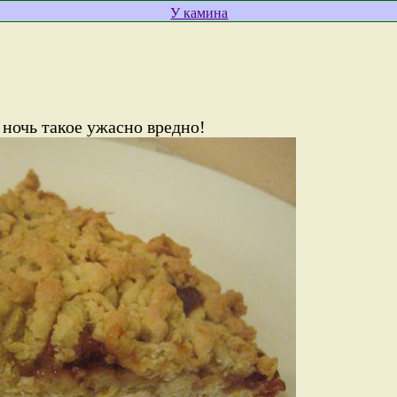
У камина
а ночь такое ужасно вредно!