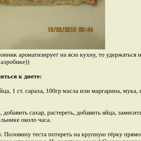
онник ароматизирует на всю кухну, то удержаться 
 аэробике))
ниться к диете:
ца, 1 ст. сараха, 100гр масла или маргарина, мука
 добавить сахар, растереть, добавить яйца, замесит
льнике около часа.
. Половину теста потереть на крупную тёрку прямо 