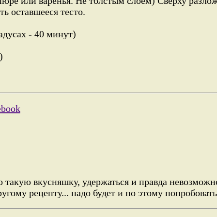
юре или варенья. Не толстым слоем) Сверху разло
ть оставшееся тесто.
адусах - 40 минут)
)
ebook
о такую вкусняшку, удержаться и правда невозможн
угому рецепту... надо будет и по этому попробовать