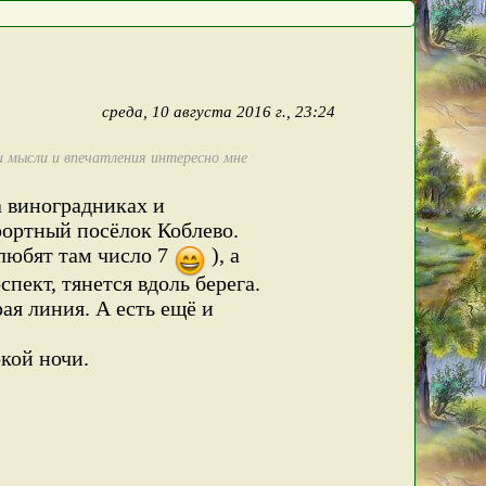
среда, 10 августа 2016 г., 23:24
ои мысли и впечатления интересно мне
а виноградниках и
рортный посёлок Коблево.
 любят там число 7
), а
пект, тянется вдоль берега.
ая линия. А есть ещё и
кой ночи.