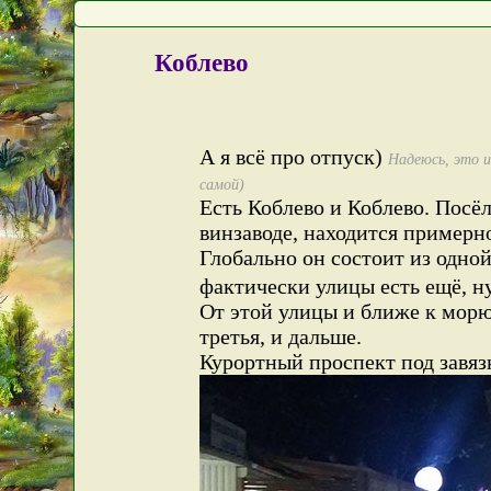
Коблево
А я всё про отпуск)
Надеюсь, это и
самой)
Есть Коблево и Коблево. Посё
винзаводе, находится примерн
Глобально он состоит из одно
фактически улицы есть ещё, ну
От этой улицы и ближе к морю 
третья, и дальше.
Курортный проспект под завяз