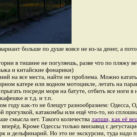
вариант больше по душе вовсе не из-за денег, а пот
ории в тишине не погуляешь, разве что по пляжу ве
зыка и китайские фонарики)
ний на все места, найти не проблема. Можно катать
рном катере или водном мотоцикле, летать на пара
 прыгать посреди моря на батуте, отбить все ноги в 
афешке и т.д. и т.п.
том году как-то не блещут разнообразием: Одесса, О
й прогулкой, катакомбы или ещё что-то, но сплошна
ьше смысла нет. Такого количества
лапши, как её в
ет вперёд. Кроме Одессы только винзавод с дегустац
к и дельфинарий. Но это не экскурсии, туда надо п