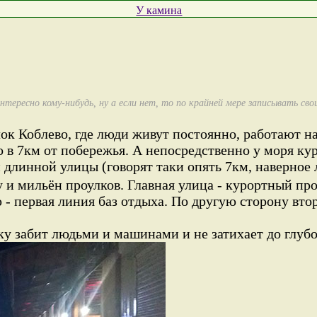
У камина
нтересно кому-нибудь, ну а если нет, то по крайней мере записывать св
лок Коблево, где люди живут постоянно, работают н
о в 7км от побережья. А непосредственно у моря ку
й длинной улицы (говорят таки опять 7км, наверное
 и мильён проулков. Главная улица - курортный прос
- первая линия баз отдыха. По другую сторону втор
ку забит людьми и машинами и не затихает до глубо