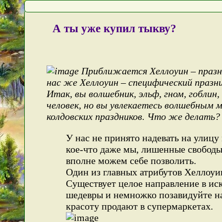
А ты уже купил тыкву?
Приближается Хеллоуин – празн
нас же Хеллоуин – специфический празн
Итак, вы волшебник, эльф, гном, гобли
человек, но вы увлекаетесь волшебным
колдовских праздников. Что же делать?
У нас не принято надевать на улицу
кое-что даже мы, лишенные свобод
вполне можем себе позволить.
Один из главных атрибутов Хеллоуин
Существует целое направление в иск
шедевры и немножко позавидуйте н
красоту продают в супермаркетах.