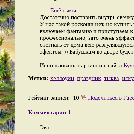
Ещё тыквы
Достаточно поставить внутрь свечк
У нас такой роскоши нет, но купить
включаем фантазию и приступаем к р
профессионально, зато очень эффек
отогнать от дома всю разгулявшуюся
эфектом))) Бабушкам во дворе будет
Использованы картинки с сайта
Кул
Метки:
хеллоуин
,
праздник
,
тыква
,
иску
Рейтинг записи:
10
Поделиться в Fac
Комментарии
1
Эва