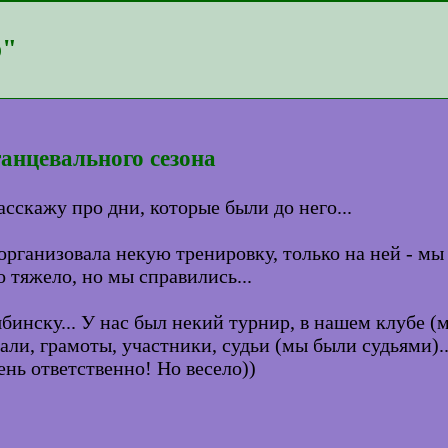
р"
анцевального сезона
асскажу про дни, которые были до него...
организовала некую тренировку, только на ней - м
о тяжело, но мы справились...
лябинску... У нас был некий турнир, в нашем клубе (м
ли, грамоты, участники, судьи (мы были судьями)...
ень ответственно! Но весело))