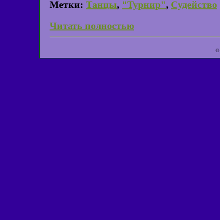
Метки:
Танцы
,
"Турнир"
,
Судейство
Читать полностью
©