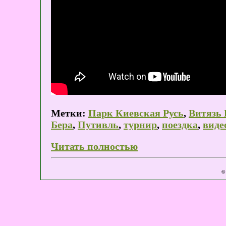
Метки:
Парк Киевская Русь
,
Витязь 
Бера
,
Путивль
,
турнир
,
поездка
,
виде
Читать полностью
©