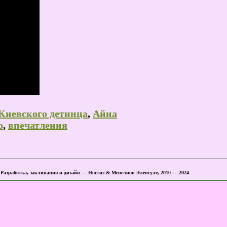
Киевского детинца
,
Айна
о
,
впечатления
 Разработка, заклинания и дизайн — Ностиэ & Менелион Эленсуле, 2010 — 2024