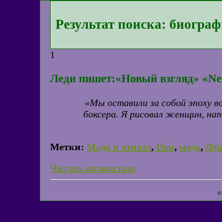
Результат поиска: биогра
1
Леди пишет:«Новый взгляд» «N
«Мы оставили за собой эпоху 
боксера. Я рисовал женщин, на
Метки:
Мода и этикет
,
Dior
,
мода
,
Фр
Читать полностью
©