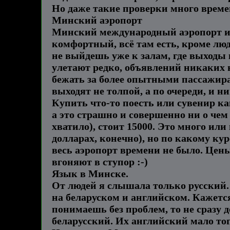
Но даже такие проверки много време
Минский аэропорт
Минский международный аэропорт име
комфортный, всё там есть, кроме люд
не выйдешь уже к залам, где выходы
улетают редко, объявлений никаких не
бежать за более опытными пассажирам
выходят не толпой, а по очереди, и н
Купить что-то поесть или сувенир ка
а это страшно и совершенно ни о чем
хватило), стоит 15000. Это много или
долларах, конечно), но по какому кур
весь аэропорт времени не было. Цен
вгоняют в ступор :-)
Язык в Минске.
От людей я слышала только русский. 
на беларуском и английском. Кажется
понимаешь без проблем, то не сразу д
беларусский. Их английский мало того