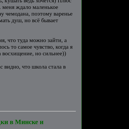
ь, кушать ведь хочется) Плюс
.. меня ждало маленькое
зу чемодана, поэтому варенье
ать душ, но всё бывает
я, что туда можно зайти, а
ось то самое чувство, когда я
а восхищение, но сильнее))
 видно, что школа стала в
дки в Минске и