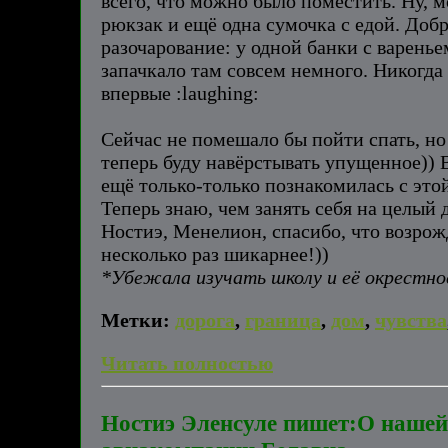
всего, что можно было поместить. Ну, м
рюкзак и ещё одна сумочка с едой. Добр
разочарование: у одной банки с варенье
запачкало там совсем немного. Никогда
впервые :laughing:
Сейчас не помешало бы пойти спать, но 
теперь буду навёрстывать упущенное)) В
ещё только-только познакомилась с это
Теперь знаю, чем занять себя на целый 
Ностиэ, Менелион, спасибо, что возрож
несколько раз шикарнее!))
*Убежала изучать школу и её окрестн
Метки:
дорога
,
граница
,
дом
,
чувства
Читать полностью
Ностиэ Эленсуле пишет:О нашей 