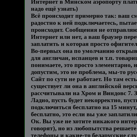
Интернет в Минском аэропорту платн
надо ещё узнать)
Всё происходит примерно так: ваш см
радостно к ней подключаетесь, пытаете
происходит. Сообщения не отправляют
Интернет или нет, а ваш браузер пер
заплатить и которая просто офигител
Во-первых она по умолчанию открыва
для англичан, испанцев и т.п. това
понимаете, это просто элементарно, 
допустим, это не проблема, мы-то ру
Сайт по сути не работает. Но там ест
существует ли она в английской верси
рассчитывали на Хром и Виндовс 7. З
Ладно, пусть будет некорректно, пуст
подключиться бесплатно на 15 минут,
бесплатно, это если вы уже заплатили
Ок. Вы уже не хотите никакого интер
говорят), но из любопытства решаете
телефоны и какие-то беларусские сл