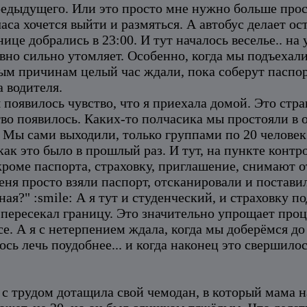
редыдущего. Или это просто мне нужно больше прос
са хочется выйти и размяться. А автобус делает ос
ранице добрались в 23:00. И тут началось веселье.. н
равно сильно утомляет. Особенно, когда мы подъехал
ым причинам целый час ждали, пока соберут паспорта
 водителя.
я появилось чувство, что я приехала домой. Это ст
ство появилось. Каких-то полчасика мы простояли в 
? Мы сами выходили, только группами по 20 человек
 как это было в прошлый раз. И тут, на пункте конт
 кроме паспорта, страховку, приглашение, снимают о
меня просто взяли паспорт, отсканировали и поставил
ная?" :smile: А я тут и студенческий, и страховку п
аз пересекал границу. Это значительно упрощает проц
се. А я с нетерпением ждала, когда мы доберёмся д
лось лечь поудобнее... и когда наконец это свершил
 с трудом дотащила свой чемодан, в который мама 