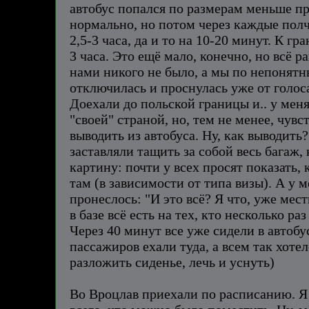
автобус попался по размерам меньше п
нормально, но потом через каждые полча
2,5-3 часа, да и то на 10-20 минут. К г
3 часа. Это ещё мало, конечно, но всё 
нами никого не было, а мы по непонятн
отключилась и проснулась уже от голоса
Доехали до польской границы и.. у мен
"своей" страной, но, тем не менее, чув
выводить из автобуса. Ну, как выводить
заставляли тащить за собой весь багаж,
картину: почти у всех просят показать,
там (в зависимости от типа визы). А у 
пронеслось: "И это всё? Я что, уже мест
в базе всё есть на тех, кто несколько р
Через 40 минут все уже сидели в автобу
пассажиров ехали туда, а всем так хоте
разложить сиденье, лечь и уснуть)
Во Вроцлав приехали по расписанию. Я