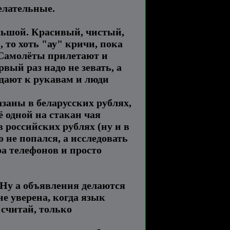
елательные.
льшой. Красивый, чистый,
 то хоть "ау" кричи, пока
 Самолёты прилетают и
рвый раз надо не зевать, а
одают к рукавам и люди
азаны в беларусских рублях,
ё одной на стакан чая
в российских рублях (ну и в
о не попался, а исследовать
а телефонов и просто
 Ну а объявления делаются
е уверена, когда язык
 считай, только