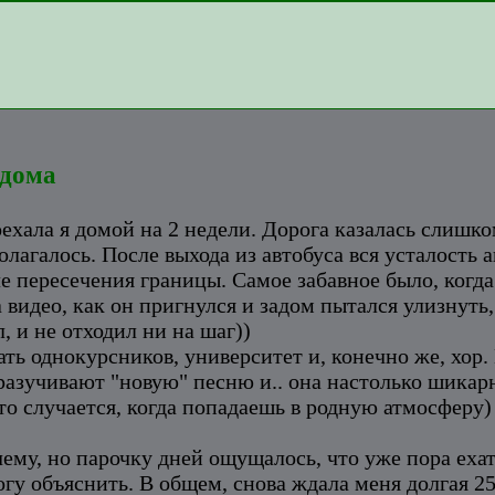
 дома
оехала я домой на 2 недели. Дорога казалась слишко
лагалось. После выхода из автобуса вся усталость 
е пересечения границы. Самое забавное было, когда
а видео, как он пригнулся и задом пытался улизнуть
, и не отходил ни на шаг))
ь однокурсников, университет и, конечно же, хор. 
 разучивают "новую" песню и.. она настолько шикар
что случается, когда попадаешь в родную атмосферу)
ему, но парочку дней ощущалось, что уже пора ехать
огу объяснить. В общем, снова ждала меня долгая 25