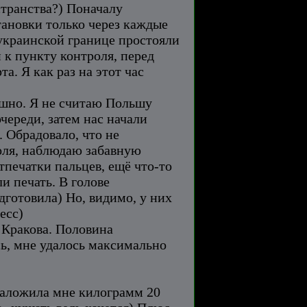
транства?) Поначалу
тановки только через каждые
а украинской границе простояли
и к пункту контроля, перед
. Я как раз на этот час
рашно. Я не считаю Польшу
очереди, затем нас начали
. Обрадовало, что не
роля, наблюдаю забавную
тпечатки пальцев, ещё что-то
и печать. В голове
одготовила) Но, видимо, у них
есс)
о Кракова. Половина
ось, мне удалось максимально
наложила мне килограмм 20