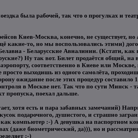
оездка была рабочей, так что о прогулках и театр
ейсов Киев-Москва, конечно, не существует, н
щё какие-то, но мы воспользовались этими) дог
Белавиа - Беларусские Авиалинии. (Кстати, как 
руские?) Ну так вот. Билет продаётся общий, на в
 аэропорту, соответственно в Киеве или Москве
 просто выходишь из одного самолёта, проходи
торону ожидание после этих процедур составило 1
нтроля в Москве нет. Так что по сути Минск - т
кт пропуска, поехал дальше.
ает, хотя есть и пара забавных замечаний) Нап
кусок подарочного, душистого, и страшно заграни
 как компьютер :-) А девушка на паспортном кон
ах (даже биометрический, да))), но и рассматрив
еделяет :-)