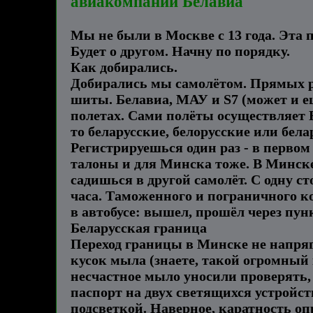
авиакомпании Белавиа
Мы не были в Москве с 13 года. Эта п
Будет о другом. Начну по порядку.
Как добирались.
Добирались мы самолётом. Прямых р
шиты. Белавиа, МАУ и S7 (может и е
полетах. Сами полёты осуществляет 
то беларусские, белорусские или бела
Регистрируешься один раз - в первом
талоны и для Минска тоже. В Минске
садишься в другой самолёт. С одну с
часа. Таможенного и пограничного ко
в автобусе: вышел, прошёл через пун
Беларусская граница
Переход границы в Минске не напряг
кусок мыла (знаете, такой огромный 
несчастное мыло уносили проверять,
паспорт на двух светящихся устройств
подсветкой. Наверное, каратность опр