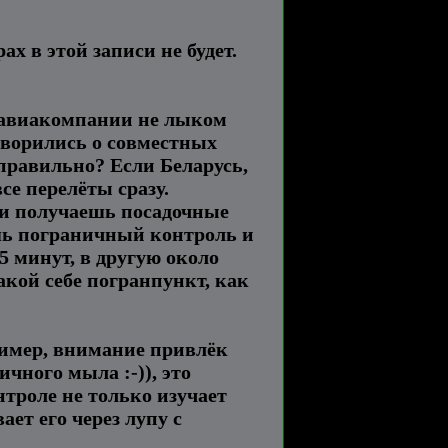
ах в этой записи не будет.
о авиакомпании не лыком
оворились о совместных
правильно? Если Беларусь,
се перелёты сразу.
, и получаешь посадочные
шь пограничный контроль и
5 минут, в другую около
акой себе погранпункт, как
ример, внимание привлёк
чного мыла :-)), это
троле не только изучает
ает его через лупу с