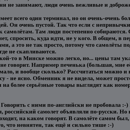
ни не занимают, люди очень вежливые и доброж
ет всего один терминал, но он очень-очень бо
ей. Он очень пустой. Так что если с непривычки,
 к самолётам. Там люди постепенно собираются.
т, спросить, куда идти, не у кого. В общем, в пе
и, а это не так просто, потому что самолёты п
игде не скапливаются.
кой-то в Минске можно легко, но... цены там ук
 не говорит. Например печенька (большая, мне е
 мало, и вообще сколько? Рассчитаться можно и 
су - не ясно. Обменник я не видела, может прост
ы на более серьёзные товары выглядят как номер
Говорить с ними по-английски не пробовала :-)
, российский самолет объявляли по-русски. Но н
оходит, на каком говорят. В самолёте самом был,
, что невнятен, так ещё и сильно тише :-)