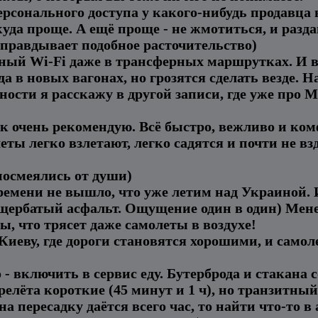
рсонального доступа у какого-нибудь продавца 
уда проще. А ещё проще - не жмотиться, и разда
оправдывает подобное расточительство)
атный Wi-Fi даже в трансферных маршрутках. И 
вда в новых вагонах, но грозятся сделать везде. 
ости я расскажу в другой записи, где уже про М
к очень рекомендую. Всё быстро, вежливо и комф
ты легко взлетают, легко садятся и почти не вз
посмеялись от души)
ремени не вышло, что уже летим над Украиной. 
и щербатый асфальт. Ощущение один в один) Мен
ы, что трясет даже самолеты в воздухе!
Киеву, где дороги становятся хорошими, и самоле
- включить в сервис еду. Бутерброда и стакана с
релёта короткие (45 минут и 1 ч), но транзитны
на пересадку даётся всего час, то найти что-то в