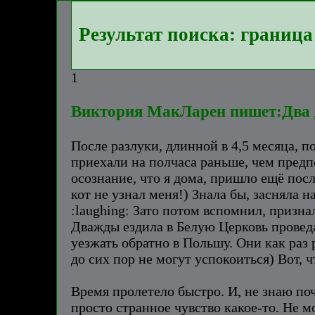
Результат поиска: граница
1
Виктория МакЛарен пишет:Два
После разлуки, длинной в 4,5 месяца, п
приехали на полчаса раньше, чем предпо
осознание, что я дома, пришло ещё посл
кот не узнал меня!) Знала бы, засняла н
:laughing: Зато потом вспомнил, признал
Дважды ездила в Белую Церковь проведат
уезжать обратно в Польшу. Они как раз
до сих пор не могут успокоиться) Вот, 
Время пролетело быстро. И, не знаю поч
просто странное чувство какое-то. Не м