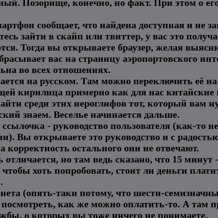
ый. Позорище, конечно, но факт. При этом о е
артфон сообщает, что найдена доступная и не за
сь зайти в скайп или твиттер, у вас это получае
ся. Тогда вы открываете браузер, желая выясни
ебрасывает вас на страницу аэропортовского инт
ьна во всех отношениях.
ется на русском. Там можно переключить её на 
рищей кирилица примерно как для нас китайские
найти среди этих иероглифов тот, который вам ну
сский знаем. Веселье начинается дальше.
ь ссылочка - руководство пользователя (как-то н
и). Вы открываете это руководство и с радостью
а корректность остального они не отвечают.
ь отличается, но там ведь сказано, что 15 минут 
 чтобы хоть попробовать, стоит ли деньги плат
.
нета (опять-таки потому, что шести-семизначны
 посмотреть, как же можно оплатить-то. А там 
ужбы, о которых вы тоже ничего не понимаете.