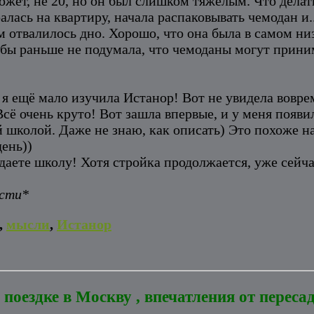
ожет, не 20, но он был слишком тяжёлым. Что делат
алась на квартиру, начала распаковывать чемодан и
м отвалилось дно. Хорошо, что она была в самом ни
 бы раньше не подумала, что чемоданы могут приним
я ещё мало изучила Истанор! Вот не увидела воврем
сё очень круто! Вот зашла впервые, и у меня появил
й школой. Даже не знаю, как описать) Это похоже н
день))
даете школу! Хотя стройка продолжается, уже сейчас
ости*
,
мысли
,
Истанор
поездке в Москву , впечатления от переса