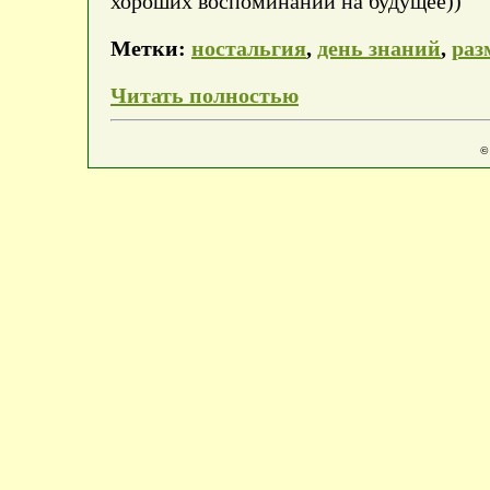
хороших воспоминаний на будущее))
Метки:
ностальгия
,
день знаний
,
ра
Читать полностью
©