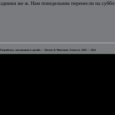
дники же ж. Нам понедельник перенесли на суббот
 Разработка, заклинания и дизайн — Ностиэ & Менелион Эленсуле, 2010 — 2024