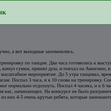
нк
чно, а вот выходные запомнились.
 тренировку по танцам. Два часа готовились к выст
, кинул сумки, принял душ, и поехал на Амнезию, в
ь масштабное мероприятие. До 5 утра танцевал, вре
асам. Поспал 3 часа, и к 10 снова на тренировку. 
смог нормально отдохнуть. Поспал 4 часика, и к 6 ч
я нас, начинающих. На конкурсе не было разгранич
из них 4-5 очень крутые ребята, которые занимаютс