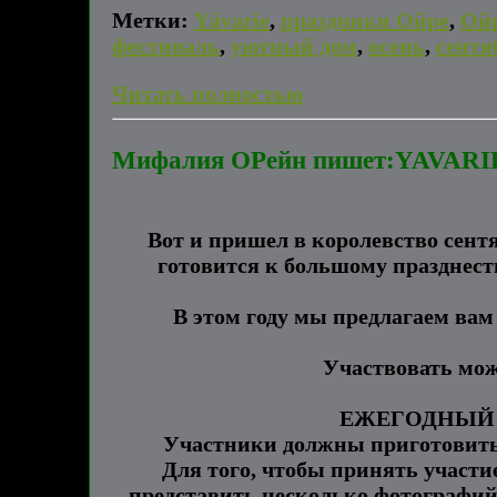
Метки:
Yávarie
,
праздники Ойре
,
Ой
фестиваль
,
уютный дом
,
осень
,
сентя
Читать полностью
Мифалия ОРейн пишет:YAVARI
Вот и пришел в королевство сентя
готовится к большому празднеств
В этом году мы предлагаем вам
Участвовать мож
ЕЖЕГОДНЫЙ 
Участники должны приготовить 
Для того, чтобы принять участи
представить несколько фотографий 