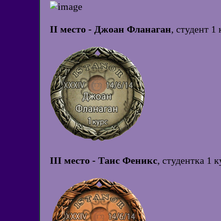
II место - Джоан Фланаган
, студент 1
III место - Таис Феникс
, студентка 1 