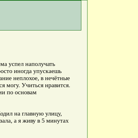
ома успел наполучать
Просто иногда упускаешь
сание неплохое, в нечётные
ся могу. Учиться нравится.
ии по основам
одил на главную улицу,
ала, а я живу в 5 минутах