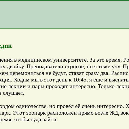
едик
чения в медицинском университете. За это время, Р
дну двойку. Преподаватели строгие, но я тоже учу. 
ем церемониться не будут, ставят сразу два. Распи
ция. Ходим мы в этот день к 10:45, я ещё и выспать
ие лекции и пары проходят интересно. Только лекц
е слушает.
ордом одиночестве, но провёл её очень интересно. Х
опарк. Этот зоопарк расположен прямо возле ЖД вокз
ремя, чтобы туда зайти.