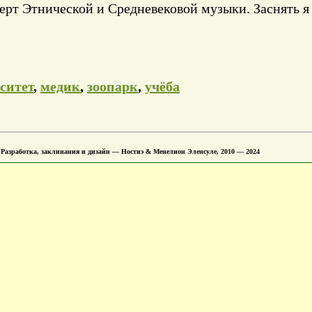
ерт Этнической и Средневековой музыки. Заснять я 
ситет
,
медик
,
зоопарк
,
учёба
 Разработка, заклинания и дизайн — Ностиэ & Менелион Эленсуле, 2010 — 2024