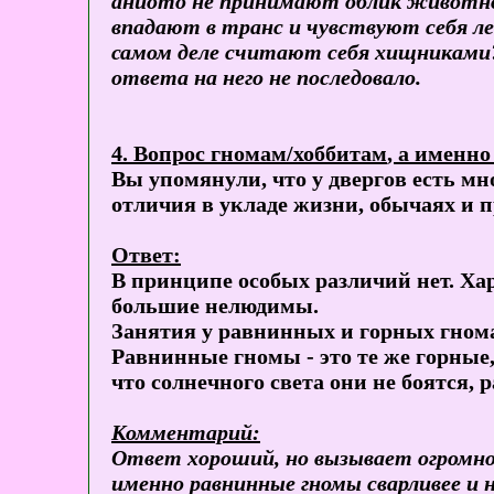
аниото не принимают облик животног
впадают в транс и чувствуют себя 
самом деле считают себя хищниками? 
ответа на него не последовало.
4. Вопрос
гномам/хоббитам
, а именно
Вы упомянули, что у двергов есть мн
отличия в укладе жизни, обычаях и
Ответ:
В принципе особых различий нет. Ха
большие нелюдимы.
Занятия у равнинных и горных гнома
Равнинные гномы - это те же горные, 
что солнечного света они не боятся, 
Комментарий:
Ответ хороший, но вызывает огромное
именно равнинные гномы сварливее и 