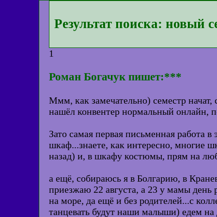
Результат поиска: новый с
1
Роман Богачук пишет:***
Ммм, как замечательно) семестр начат, 
нашёл конвентер нормальный онлайн, по
Зато самая первая письменная работа в 
шкаф...знаете, как интересно, многие 
назад) и, в шкафу костюмы, прям на люб
а ещё, собираюсь я в Болгарию, в Кранев
приезжаю 22 августа, а 23 у мамы день 
на море, да ещё и без родителей...с кол
танцевать будут наши малыши) едем на д