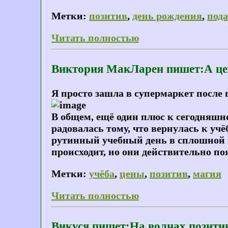
Метки:
позитив
,
день рождения
,
под
Читать полностью
Виктория МакЛарен пишет:А це
Я просто зашла в супермаркет после па
В общем, ещё один плюс к сегодняшн
радовалась тому, что вернулась к учё
рутинный учебный день в сплошной по
происходит, но они действительно поя
Метки:
учёба
,
цены
,
позитив
,
магия
Читать полностью
Викуся пишет:На волнах позитив