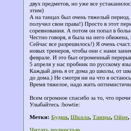
двух предметов, но уже все устаканилос
этим)
А на танцах был очень тяжелый период. 
получил свои права!) Просто в этот пе
соревнования. А потом он попал в боль
Честно говоря, я была на него обижена,
Сейчас все разрешилось!) Я очень счас
новых тренеров, чтобы они с нами зани
феврале. И это был огроменный перерыв
5 апреля у нас пробник по русскому язы
Каждый день я от дома до школы, от шко
до дома.) Не смотря ни на что я остаюс
Время тяжелое, надо жить оптимистичне
Всем огромное спасибо за то, что проч
Улыбайтесь :bowtie:
Метки:
Будни
,
Школа
,
Танцы
,
Ойре
,
Читать полностью