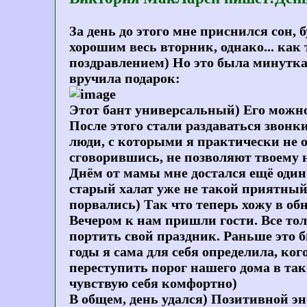
За день до этого мне приснился сон, 
хорошим весь вторник, однако... как
поздравлением) Но это была минутка 
вручила подарок:
Этот бант универсальный) Его можно
После этого стали раздаваться звонк
люди, с которыми я практически не о
сговорившись, не позволяют твоему 
Днём от мамы мне достался ещё один
старый халат уже не такой приятный 
порвались) Так что теперь хожу в об
Вечером к нам пришли гости. Все то
портить свой праздник. Раньше это бы
годы я сама для себя определила, ко
переступить порог нашего дома в тако
чувствую себя комфортно)
В общем, день удался) Позитивной эн