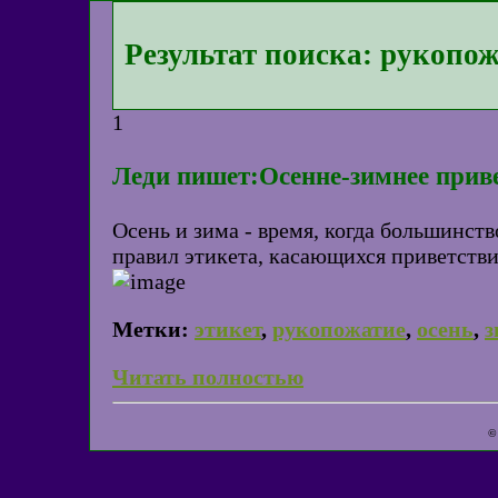
Результат поиска: рукопо
1
Леди пишет:Осенне-зимнее прив
Осень и зима - время, когда большинств
правил этикета, касающихся приветстви
Метки:
этикет
,
рукопожатие
,
осень
,
з
Читать полностью
©