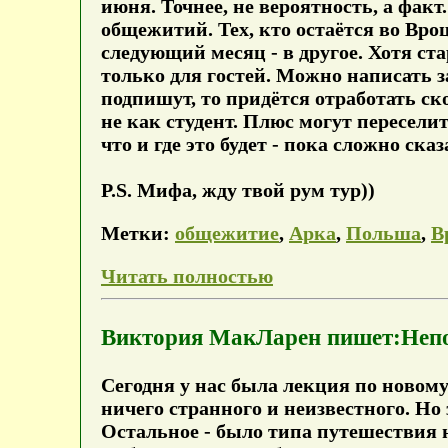
июня. Точнее, не вероятность, а факт.
общежитий. Тех, кто остаётся во Вро
следующий месяц - в другое. Хотя с
только для гостей. Можно написать за
подпишут, то придётся отработать ско
не как студент. Плюс могут пересели
что и где это будет - пока сложно сказ
P.S. Мифа, жду твой рум тур))
Метки:
общежитие
,
Арка
,
Польша
,
В
Читать полностью
Виктория МакЛарен пишет:Неп
Сегодня у нас была лекция по новому
ничего странного и неизвестного. Но 
Остальное - было типа путешествия 