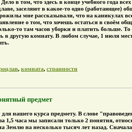
 Дело в том, что здесь в конце учебного года все
цлаве, заселяют в какое-то одно (работающее) об
тарожилы мне рассказывали, что на каникулах вс
явление о том, что хочешь остаться в своём общ
лько-то там часов уборки и платить больше. То 
ть в другую комнату. В любом случае, 1 июля ме
ать.
роцлав
,
комната
,
странности
онятный предмет
 для нашего курса предмету. В слове "правоведе
за 1,5 часа мы записали только 2 понятия, отно
на Землю на несколько тысяч лет назад. Сначал