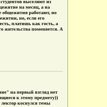
х студентов выселяют из
щежитие на месяц, а на
е общежития работают, но
ежитии, но, если его
есть, платишь как гость, а
сто жительства поменяется. А
ние" на первый взгляд нет
сящиеся к этому предмету))
а лектор коснулся темы