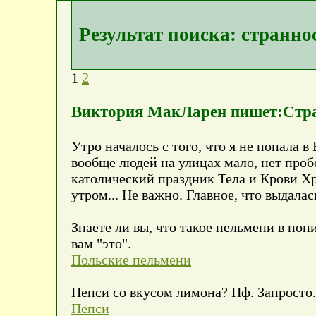
Результат поиска: странно
1
2
Виктория МакЛарен пишет:Стра
Утро началось с того, что я не попала в
вообще людей на улицах мало, нет пробо
католический праздник Тела и Крови Хр
утром... Не важно. Главное, что выдала
Знаете ли вы, что такое пельмени в пони
вам "это".
Польские пельмени
Пепси со вкусом лимона? Пф. Запросто.
Пепси