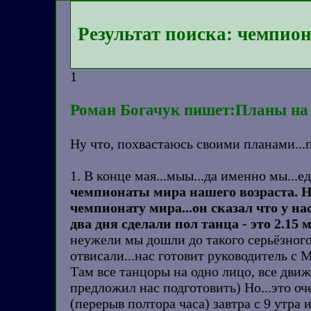
Результат поиска: чемпио
1
Роман Богачук пишет:Планы на 
Ну что, похвастаюсь своими планами...п
1. В конце мая...мыы...да именно мы...ед
чемпионаты мира нашего возраста. Но 
чемпионату мира...он сказал что у на
два дня сделали пол танца - это 2.1
неужели мы дошли до такого серьёзного 
отвисали...нас готовит руководитель с
Там все танцоры на одно лицо, все движ
предложил нас подготовить) Но...это оч
(перерыв полтора часа) завтра с 9 утра 