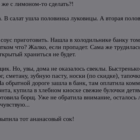
о же с лимоном-то сделать?!
а. В салат ушла половинка луковицы. А вторая поло
соус приготовить. Нашла в холодильнике банку том
тком что? Жалко, если пропадет. Сама же трудилась
ткрытый храниться не будет.
ик. Но, увы, дома не оказалось свеклы. Быстренько
г, сметану, зубную пасту, носки (по скидке), тапоч
На обратной дороге зашла в банк, там оплатила комм
онта, купила в хлебном киоске свежие булочки детям
товила борщ. Уже не обратила внимание, осталось л
чувствую...
выпила тот ананасовый сок!