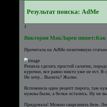
Результат поиска: AdMe
1
Виктория МакЛарен пишет:Как 
Прочитала на AdMe позитивную статью 
Решила сделать простой салатик, порадо
курочки, все равно никто уже не ест. В
Не хочу... Вылить? Жалко.
Вспомнила один рецепт пирога, там нуж
нужны были, а белки остались. Ну не в
Придумала! Можно сварганить безе. Лег