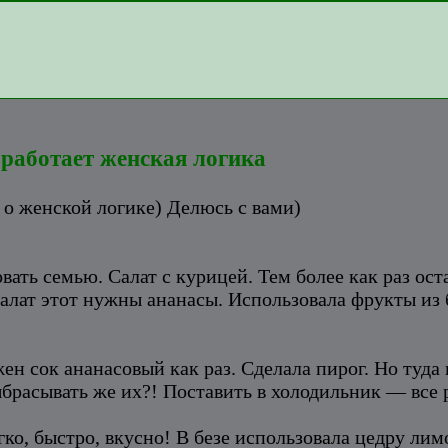
работает женская логика
о женской логике) Делюсь с вами)
вать семью. Салат с курицей. Тем более как раз ос
 салат этот нужны ананасы. Использовала фрукты из 
ен сок ананасовый как раз. Сделала пирог. Но туда
ыбрасывать же их?! Поставить в холодильник — все
ко, быстро, вкусно! В безе использовала цедру лим