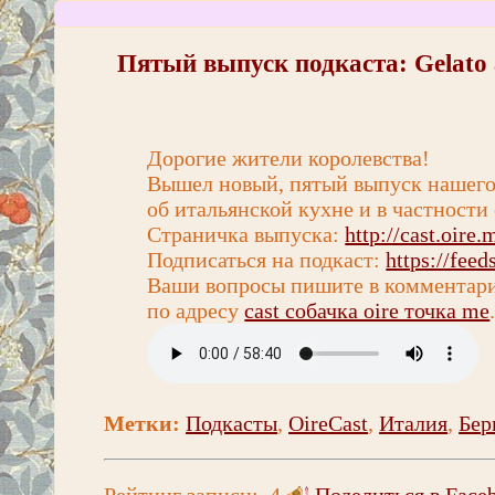
Пятый выпуск подкаста: Gelato al
Дорогие жители королевства!
Вышел новый, пятый выпуск нашего 
об итальянской кухне и в частности 
Страничка выпуска:
http://cast.oire
Подписаться на подкаст:
https://feed
Ваши вопросы пишите в комментария
по адресу
cast собачка oire точка me
Метки:
Подкасты
,
OireCast
,
Италия
,
Бер
Рейтинг записи:
4
Поделиться в Face