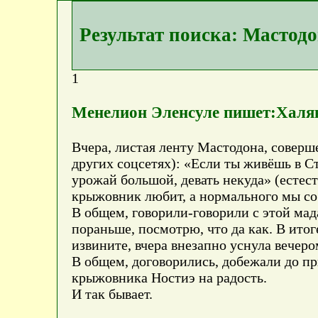
Результат поиска: Мастод
1
Менелион Эленсуле пишет:Хал
Вчера, листая ленту Мастодона, соверше
других соцсетях): «Если ты живёшь в Ст
урожай большой, девать некуда» (естест
крыжовник любит, а нормального мы со
В общем, говорили-говорили с этой мада
пораньше, посмотрю, что да как. В ито
извините, вчера внезапно уснула вечеро
В общем, договорились, добежали до п
крыжовника Ностиэ на радость.
И так бывает.