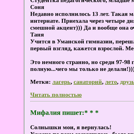
Студентка педагогического, младше м
Соня
Недавно исполнилось 13 лет. Такая м
интернате. Приехала через четыре дн
смешной акцент))) Да и вообще она о
Таня
Учится в Уманской гимназии, перешла
первый взгляд, кажется взрослой. Мес
Это немного странно, но среди 97-98 
полную...чего мы только не делали!))
Метки:
лагерь
,
санаторий
,
лето
,
друз
Читать полностью
Мифалия пишет:* * *
Солнышки мои, я вернулась!
Ужасно по всем соскучилась, было хо