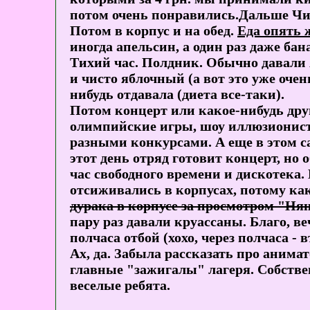
потом очень понравились.Дальше Чиж
Потом в корпус и на обед.
Еда опять 
иногда апельсин, а один раз даже бан
Тихий час. Полдник. Обычно давали я
и чисто яблочный (а вот это уже оче
нибудь отдавала (диета все-таки).
Потом концерт или какое-нибудь дру
олимпийские игры, шоу иллюзионисто
разными конкурсами. А еще в этом са
этот день отряд готовит концерт, но 
час свободного времени и дискотека.
отсиживались в корпусах, потому ка
дурака в корпусе за просмотром "Ня
пару раз давали круассаны. Благо, в
полчаса отбой (хохо, через полчаса - 
Ах, да. Забыла рассказать про анима
главные "зажигалы" лагеря. Собстве
веселые ребята.