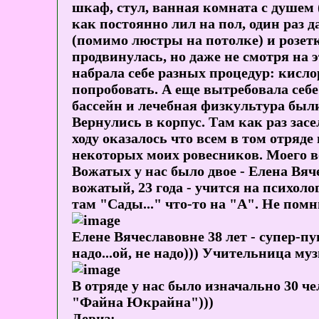
шкаф, стул, ванная комната с душем 
как постоянно лил на пол, один раз 
(помимо люстры на потолке) и розет
продвинулась, но даже не смотря на
набрала себе разных процедур: кисл
попробовать. А еще вытребовала себе 
бассейн и лечебная физкультура были
Вернулись в корпус. Там как раз засе
ходу оказалось что всем в том отряде
некоторых моих ровесников. Моего во
Вожатых у нас было двое - Елена В
вожатый, 23 года - учится на психоло
там "Сады..." что-то на "А". Не пом
Елене Вячеславовне 38 лет - супер-п
надо...ой, не надо))) Учительница му
В отряде у нас было изначально 30 че
"Файна Юкрайна")))
Девиз: