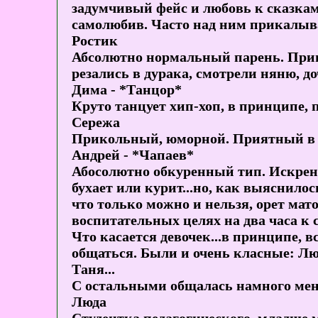
задумчивый фейс и любовь к сказкам
самолюбив. Часто над ним прикалыв
Ростик
Абсолютно нормальный парень. Прив
резались в дурака, смотрели няню, до
Дима - *Танцор*
Круто танцует хип-хоп, в принципе, 
Сережа
Прикольный, юморной. Приятный в
Андрей - *Чапаев*
Абосолютно обкуренный тип. Искренн
бухает или курит...но, как выяснило
что только можно и нельзя, орет мат
воспитательных целях на два часа к 
Что касается девочек...в принципе,
общаться. Были и очень класные: Люд
Таня...
С остальными общалась намного ме
Люда