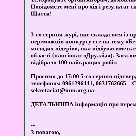
Повідомете мені про хід і результат 
Щасти!
3-го серпня журі, яке складалося із 
переможців конкурсу есе на тему «Бе
молодих лідерів», яка відбуватиметьс
області (пансіонат «Дружба»). Загало
відібрало 100 найкращих робіт.
Просимо до 17:00 5-го серпня підтвер
телефоном 0961296441, 0631762665 –
sekretariat@mnr.org.ua
ДЕТАЛЬНІША інформація про перемож
--
З повагою,