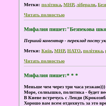
Метки:
політика
,
МНР
,
ліберали
,
Без
Читать полностью
Мифалия пишет:"Безпекова школа
Перший коментар - переклад посту ук
Метки:
Київ
,
МНР
,
НАТО
,
політика
,
Читать полностью
Мифалия пишет:* * *
Меньше чем через три часа уезжаю)))
Море, солнышко, политика - будет вес
В Киеве встречусь с Ленди (Крокозяб
Хорошо вам всем отдохнуть за это вр