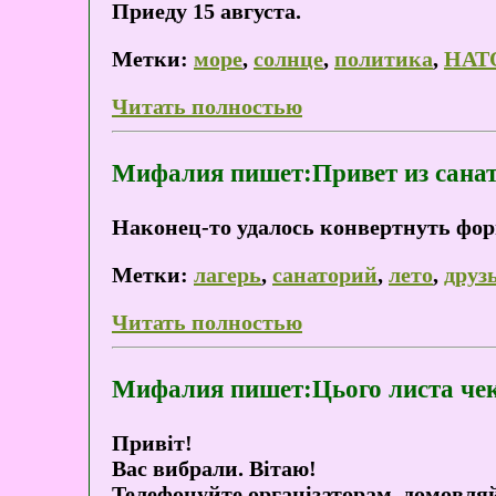
Приеду 15 августа.
Метки:
море
,
солнце
,
политика
,
НАТ
Читать полностью
Мифалия пишет:Привет из санат
Наконец-то удалось конвертнуть форм
Метки:
лагерь
,
санаторий
,
лето
,
друз
Читать полностью
Мифалия пишет:Цього листа чекал
Привіт!
Вас вибрали. Вітаю!
Телефонуйте організаторам, домовля