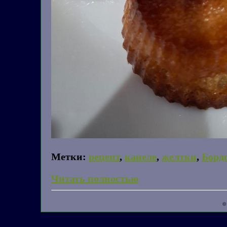
Метки:
рецепт
,
канеле
,
желтки
,
Борд
Читать полностью
©