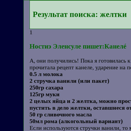
Результат поиска: желтки
1
Ностиэ Эленсуле пишет:Канелé
А, они получились! Пока я готовилась к
прочитала рецепт канеле, ударение на п
0.5 л молока
2 стручка ванили (или пакет)
250гр сахара
125гр муки
2 целых яйца и 2 желтка, можно прос
пустить в дело желтки, оставшиеся о
50 гр сливочного масла
50мл рома (алкогольный вариант)
Если используются стручки ванили, то м