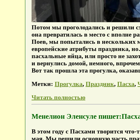
Потом мы проголодались и решили схо
она превратилась в место с вполне 
Поев, мы попытались в нескольких 
европейские атрибуты праздника, но…
пасхальные яйца, или просто не захо
и вернулись домой, немного, впроче
Вот так прошла эта прогулка, оказав
Метки:
Прогулка
,
Праздник
,
Пасха
,
Читать полностью
Менелион Эленсуле пишет:Пасха 
В этом году с Пасхами творится что-т
мая. Мы решили основную часть празд