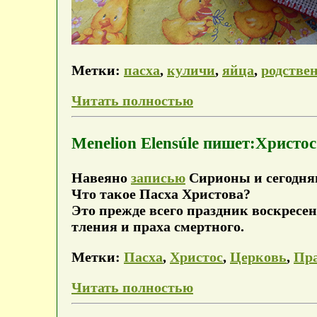
Метки:
пасха
,
куличи
,
яйца
,
родстве
Читать полностью
Menelion Elensúle пишет:Христос
Навеяно
записью
Сирионы и сегодня
Что такое Пасха Христова?
Это прежде всего праздник воскресен
тления и праха смертного.
Метки:
Пасха
,
Христос
,
Церковь
,
Пр
Читать полностью