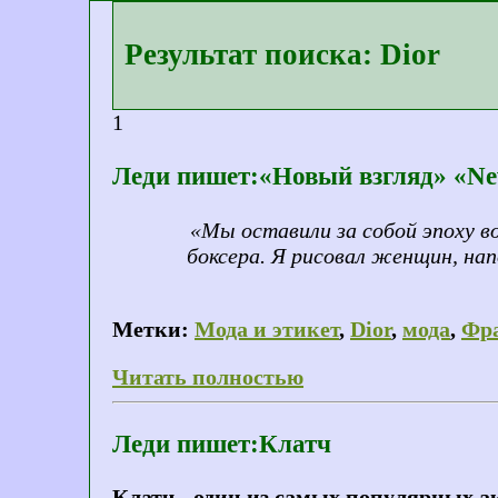
Результат поиска: Dior
1
Леди пишет:«Новый взгляд» «N
«Мы оставили за собой эпоху 
боксера. Я рисовал женщин, на
Метки:
Мода и этикет
,
Dior
,
мода
,
Фр
Читать полностью
Леди пишет:Клатч
Клатч - один из самых популярных а