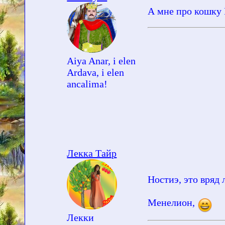
А мне про кошку 
Aiya Anar, i elen
Ardava, i elen
ancalima!
Лекка Тайр
Ностиэ, это вряд 
Менелион,
Лекки