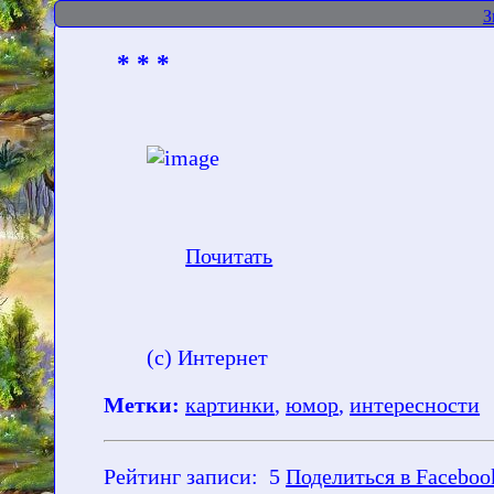
З
* * *
Почитать
(с) Интернет
Метки:
картинки
,
юмор
,
интересности
Рейтинг записи:
5
Поделиться в Faceboo