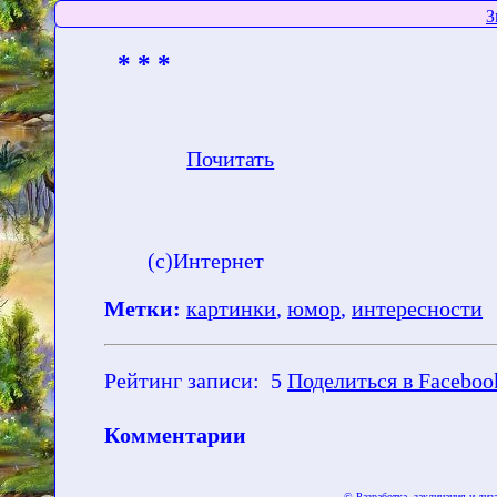
З
* * *
Почитать
(с)Интернет
Метки:
картинки
,
юмор
,
интересности
Рейтинг записи:
5
Поделиться в Faceboo
Комментарии
© Разработка, заклинания и ди