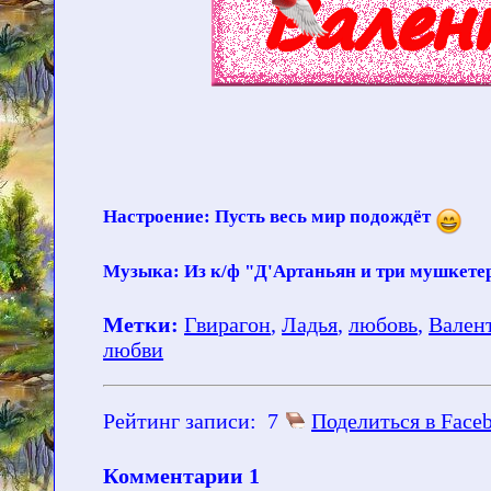
Настроение: Пусть весь мир подождёт
Музыка: Из к/ф "Д'Артаньян и три мушкете
Метки:
Гвирагон
,
Ладья
,
любовь
,
Вален
любви
Рейтинг записи:
7
Поделиться в Face
Комментарии
1