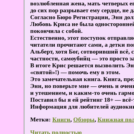
возлюбленная жена, мать четверых его 
до сих пор разрывает ему сердце, не 
Согласно Бюро Регистрации, Энн долж
Любовь Криса не была односторонней
покончила с собой.
Естественно, этот поступок отправля
читатели прочитают сами, а детки по
Альберт, хотя Бог, сотворивший всё, 
частности, самоубийц — это просто за
В итоге Крис решается вызволить Энн
«святой»!) — помочь ему в этом.
Это замечательная книга. Книга, преж
Энн, но поверьте мне — очень и очен
и утешением, и каким-то очень гар
Поставил бы я ей рейтинг 18+ — всё-т
Информация для любителей аудиокниг
Метки:
Книги
,
Обзоры
,
Книжная по
Читать полностью