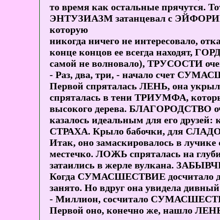
то время как остальные прячутся. Тот
ЭНТУЗИАЗМ затанцевал с ЭЙФОРИЕЙ
которую
никогда ничего не интересовало, отк
конце концов ее всегда находят, ГОР
самой не волновало), ТРУСОСТИ очен
- Раз, два, три, - начало счет СУМ
Первой спряталась ЛЕНЬ, она укрыла
спряталась в тени ТРИУМФА, которы
высокого дерева. БЛАГОРОДСТВО очен
казалось идеальным для его друзей: 
СТРАХА. Крыло бабочки, для СЛАДО
Итак, оно замаскировалось в лучике
местечко. ЛОЖЬ спряталась на глуби
затаились в жерле вулкана. ЗАБЫВЧИ
Когда СУМАСШЕСТВИЕ досчитало до 9
занято. Но вдруг она увидела дивный
- Миллион, сосчитало СУМАСШЕСТВ
Первой оно, конечно же, нашло ЛЕ