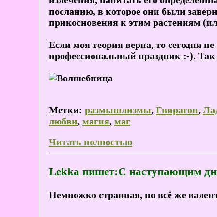
излечения, напитать его определенн
посланию, в которое они были завер
прикосновения к этим растениям (или
Если моя теория верна, то сегодня н
профессиональный праздник :-). Так 
Метки:
размышлизмы
,
Гвирагон
,
Ла
любви
,
магия
,
маг
Читать полностью
Lekka пишет:С наступающим дн
Немножко странная, но всё же вален