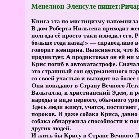
Менелион Эленсуле пишет:Ричар
Книга эта по мистицизму напомнила 
В дом Роберта Нильсена приходит ж
полгода её просто-таки изводил его, 
больше года назад!» — справедливо в
говорит женщина. Выясняется, что Кр
продиктует. А продиктовал он ей ни 
Крис погиб в автокатастрофе. Сначала
это страшный сон одурманенного нар
со своей участью и выходит на более
Они попадают в Страну Вечного Лета 
Вальгалла, и христианский Эдем, и р
народы в виде первого, обычного уров
Здесь люди живут, учатся, постигают
пороков. И даже собака Криса, давно 
собака обнаружила способности к п
других людей.
И жить бы Крису в Стране Вечного Ле