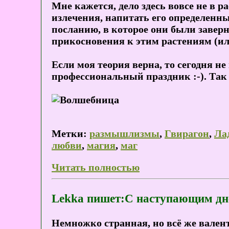
Мне кажется, дело здесь вовсе не в р
излечения, напитать его определенн
посланию, в которое они были завер
прикосновения к этим растениям (или
Если моя теория верна, то сегодня н
профессиональный праздник :-). Так 
Метки:
размышлизмы
,
Гвирагон
,
Ла
любви
,
магия
,
маг
Читать полностью
Lekka пишет:С наступающим дн
Немножко странная, но всё же вален