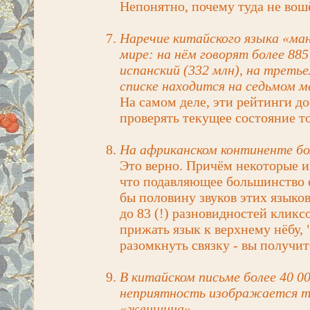
Непонятно, почему туда не вош
Наречие китайского языка «ма
мире: на нём говорят более 88
испанский (332 млн), на третье
списке находится на седьмом м
На самом деле, эти рейтинги д
проверять текущее состояние то
На африканском континенте бол
Это верно. Причём некоторые и
что подавляющее большинство е
бы половину звуков этих языков
до 83 (!) разновидностей кликс
прижать язык к верхнему нёбу, "
разомкнуть связку - вы получит
В китайском письме более 40 0
неприятность изображается то
«женщина».