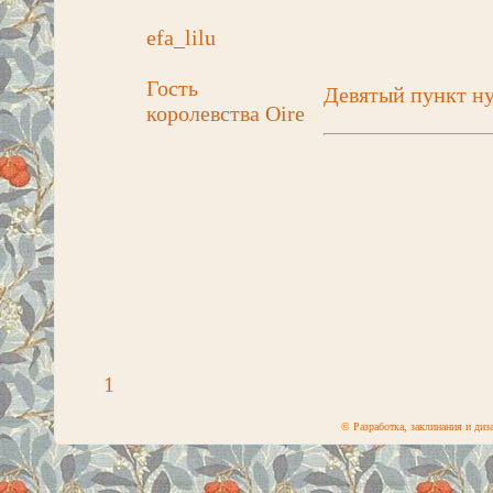
efa_lilu
Гость
Девятый пункт н
королевства Oire
1
© Разработка, заклинания и ди