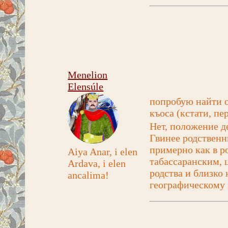
Menelion
Elensúle
попробую найти о
къоса (кстати, п
Нет, положение де
Гвинее родственн
примерно как в р
Aiya Anar, i elen
табассаранским, 
Ardava, i elen
родства и близко 
ancalima!
географическому 