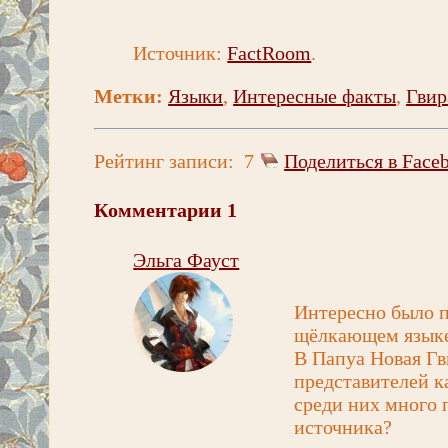
Источник:
FactRoom
.
Метки:
Языки
,
Интересные факты
,
Гвир
Рейтинг записи:
7
Поделиться в Face
Комментарии
1
Эльга Фауст
Интересно было п
щёлкающем языке
В Папуа Новая Гв
представителей к
среди них много 
источника?