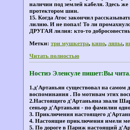
наличии под землей кабеля. Здесь ж
протектором шин.
15. Когда Атос закончил рассказыва
лилию. И не попал! То ли промахнулс
ДРУГАЯ лилия: кто-то добросовестны
Метки:
три мушкетра
,
кино
,
ляпы
,
и
Читать полностью
Ностиэ Эленсуле пишет:Вы чита
1.д'Артаньян существовал на самом 
воспоминания . По мотивам этих во
2.Настоящего д'Артаньяна звали Шарл
сеньор д'Артаньян - по фамилии одно
3. Приключения настоящего д'Артанья
4. Настоящие приключения имели мес
5. По дороге в Париж настоящий д'Ар