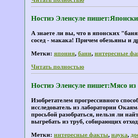
Ностиэ Эленсуле пишет:Японски
А знаете ли вы, что в японских "баня
сосед - макака! Причем обезьяны и 
Метки:
япония
,
бани
,
интересные ф
Читать полностью
Ностиэ Эленсуле пишет:Мясо из 
Изобретателем прогрессивного спос
исследователь из лаборатории Окаям
просьбой разобраться, нельзя ли на
выгребать из труб, собирающих отх
Метки:
интересные факты
,
наука
,
до