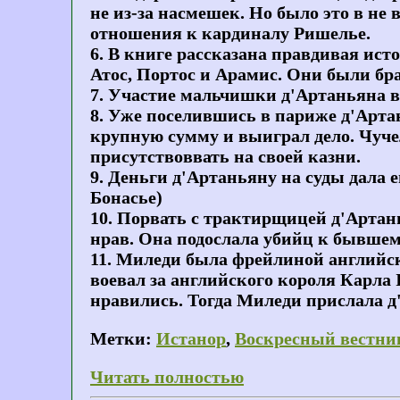
не из-за насмешек. Но было это в не 
отношения к кардиналу Ришелье.
6. В книге рассказана правдивая ис
Атос, Портос и Арамис. Они были бр
7. Участие мальчишки д'Артаньяна в 
8. Уже поселившись в париже д'Артань
крупную сумму и выиграл дело. Чуче
присутствоввать на своей казни.
9. Деньги д'Артаньяну на суды дала 
Бонасье)
10. Порвать с трактирщицей д'Артан
нрав. Она подослала убийц к бывшем
11. Миледи была фрейлиной английс
воевал за английского короля Карла 
нравились. Тогда Миледи прислала д'
Метки:
Истанор
,
Воскресный вестни
Читать полностью