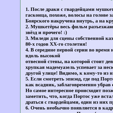
1. После драки с гвардейцами мушкет
гасконца, похоже, волосы на голове 
Боярского накручена внутрь, а на к
2. Мушкетёры весь фильм разъезжают
звёзд и прочего! :)
3. Миледи для сцены собственной каз
80-х годов ХХ-го столетия!
4. В середине первой серии во врем
вдоль высокой
отвесной стены, на которой стоит де
хрупкая мадемуазель успевает за нес
другой улице! Видимо, к кому-то из 
5. Если смотреть эпизод, где под Пор
как всадник, заблаговременно убрав 
Но самое интересное происходит позж
заметить, что, когда Портос уже вста
драться с гвардейцами, один из них п
6. Очень необычно появляется в кад