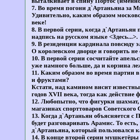
выталкивает в спину Портос (именно 
7. Во время погони д`Артаньяна за М
Удивительно, каким образом московс
веке!
8. В первой серии, когда д`Артаньян 
надпись на русском языке <Здесь...>.
9. В резиденции кардинала повсюду э
О королевском дворце и говорить не 
10. В первой серии сосчитайте апель
уже намного больше, да и корзина ле
11. Каким образом во время партии в
и фруктами?
Кстати, над камином висит известн
годов XVII века, тогда как действие 
12. Любопытно, что фигурки шахмат,
магазинах спорттоваров Советского 
13. Когда д`Артаньян объясняется с 
будет разговаривать Арамис. То есть
д`Артаньяна, который пользовался к
14. В конце второй серии мушкетёры