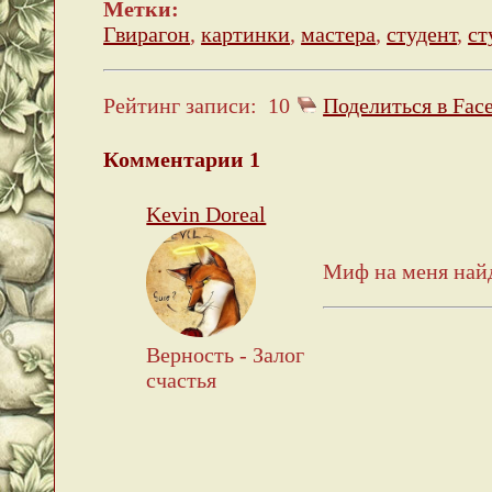
Метки:
Гвирагон
,
картинки
,
мастера
,
студент
,
ст
Рейтинг записи:
10
Поделиться в Fac
Комментарии
1
Kevin Doreal
Миф на меня найд
Верность - Залог
счастья