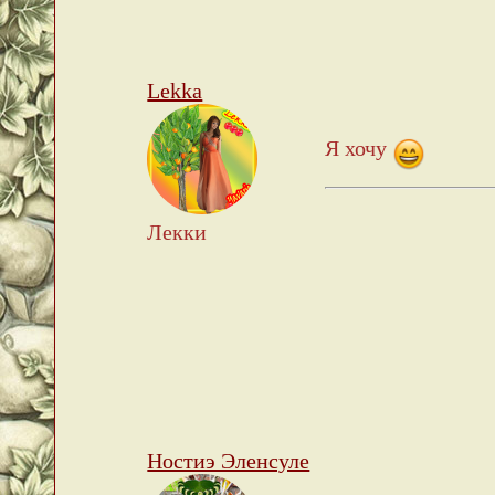
Lekka
Я хочу
Лекки
Ностиэ Эленсуле