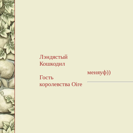
Лэндястый
Кошкодил
меняуф))
Гость
королевства Oire