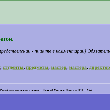
агон.
представлении - пишите в комментарии) Обязатель
т
,
студенты
,
предметы
,
мастер
,
мастера
,
директор
 Разработка, заклинания и дизайн — Ностиэ & Менелион Эленсуле, 2010 — 2024