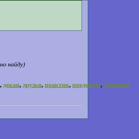
но найду)
,
декан
,
друзья
,
практик
,
предметы
,
домашки