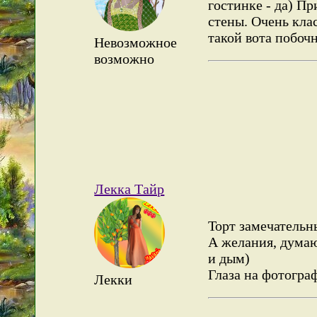
гостинке - да) Пр
стены. Очень кла
такой вота побоч
Невозможное
возможно
Лекка Тайр
Торт замечательн
А желания, думаю,
и дым)
Глаза на фотограф
Лекки