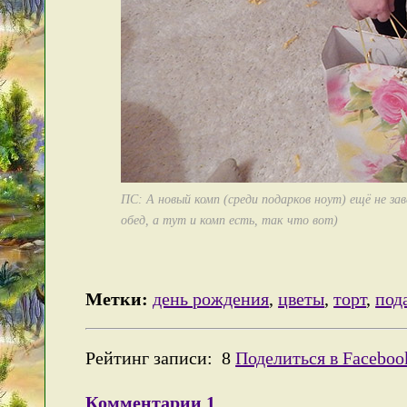
ПС: А новый комп (среди подарков ноут) ещё не зав
обед, а тут и комп есть, так что вот)
Метки:
день рождения
,
цветы
,
торт
,
под
Рейтинг записи:
8
Поделиться в Faceboo
Комментарии
1