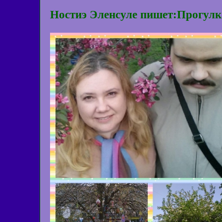
Ностиэ Эленсуле пишет:Прогулк