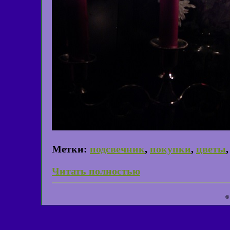
Метки:
подсвечник
,
покупки
,
цветы
Читать полностью
©