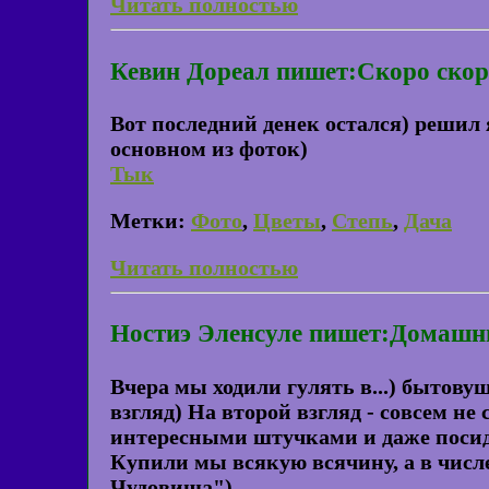
Читать полностью
Кевин Дореал пишет:Скоро скор
Вот последний денек остался) решил я
основном из фоток)
Тык
Метки:
Фото
,
Цветы
,
Степь
,
Дача
Читать полностью
Ностиэ Эленсуле пишет:Домаш
Вчера мы ходили гулять в...) бытов
взгляд) На второй взгляд - совсем н
интересными штучками и даже посид
Купили мы всякую всячину, а в числ
Чудовища")