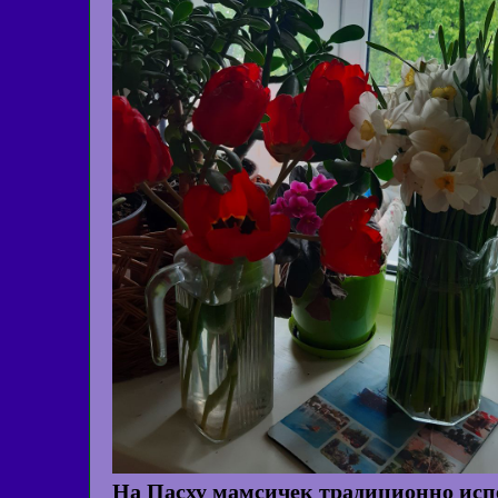
На Пасху мамсичек традиционно испе