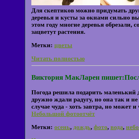
Для скептиков можно придумать друго
деревья и кусты за окнами сильно в
этом году многие деревья обрезали, с
зацветут растения.
Метки:
цветы
Читать полностью
Виктория МакЛарен пишет:Посл
Погода решила подарить маленький д
дружно ждали радугу, но она так и н
случае чуда - хоть завтра, но может и
Небольшой фотоотчёт
Метки:
осень
,
дождь
,
фото
,
вода
,
небо