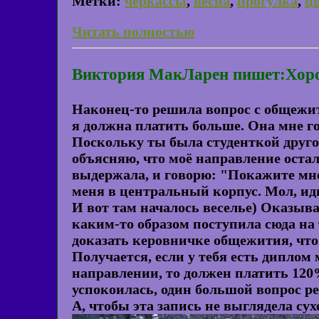
Метки:
черкассы
,
весна
,
прогулка
,
ц
Читать полностью
Виктория МакЛарен пишет:Хоро
Наконец-то решила вопрос с общежит
я должна платить больше. Она мне го
Поскольку ты была студенткой другог
объясняю, что моё направление остало
выдержала, и говорю: "Покажите мне
меня в центральный корпус. Мол, иди
И вот там началось веселье) Оказыва
каким-то образом поступила сюда на 
доказать керовничке общежития, что 
Получается, если у тебя есть диплом
направлении, то должен платить 120
успокоилась, один большой вопрос р
А, чтобы эта запись не выглядела су