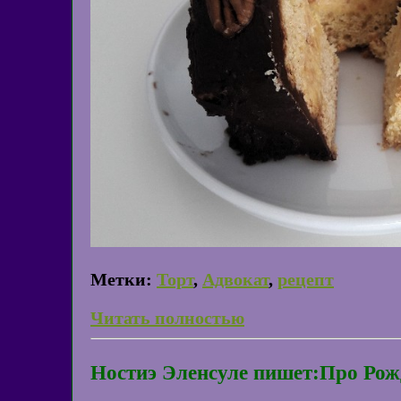
Метки:
Торт
,
Адвокат
,
рецепт
Читать полностью
Ностиэ Эленсуле пишет:Про Рож