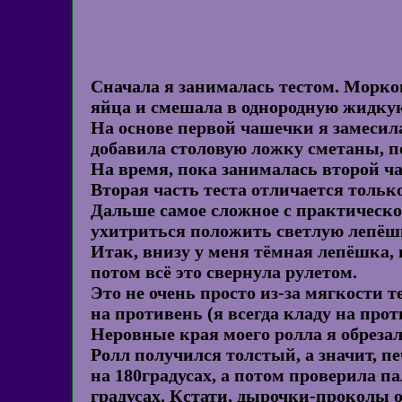
Сначала я занималась тестом. Морков
яйца и смешала в однородную жидкую
На основе первой чашечки я замесила
добавила столовую ложку сметаны, п
На время, пока занималась второй ча
Вторая часть теста отличается только
Дальше самое сложное с практическо
ухитриться положить светлую лепёшк
Итак, внизу у меня тёмная лепёшка, 
потом всё это свернула рулетом.
Это не очень просто из-за мягкости
на противень
(я всегда кладу на про
Неровные края моего ролла я обрезала
Ролл получился толстый, а значит, п
на 180градусах, а потом проверила па
градусах.
Кстати, дырочки-проколы о