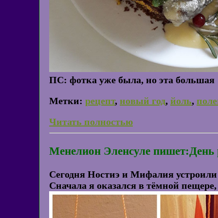
ПС: фотка уже была, но эта большая
Метки:
рецепт
,
новый год
,
йоль
,
поле
Читать полностью
Менелион Эленсуле пишет:День
Сегодня Ностиэ и Мифалия устроили
Сначала я оказался в тёмной пещере,