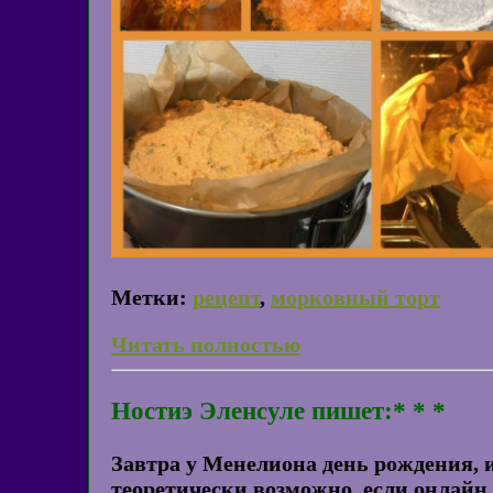
Метки:
рецепт
,
морковный торт
Читать полностью
Ностиэ Эленсуле пишет:* * *
Завтра у Менелиона день рождения, и
теоретически возможно, если онлайн,