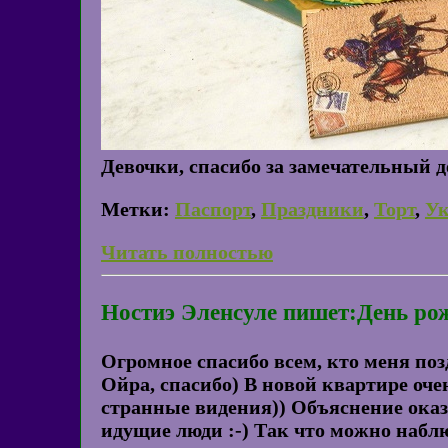
Девочки, спасибо за замечательный д
Метки:
Паспорт
,
Праздники
,
Торт
,
Ук
Читать полностью
Ностиэ Эленсуле пишет:День ро
Огромное спасибо всем, кто меня позд
Ойра, спасибо) В новой квартире оч
странные видения)) Объяснение оказ
идущие люди :-) Так что можно наблю