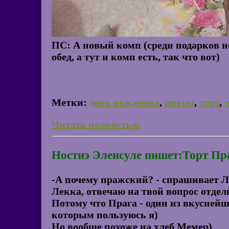
ПС: А новый комп (среди подарков но
обед, а тут и комп есть, так что вот)
Метки:
день рождения
,
цветы
,
торт
,
Читать полностью
Ностиэ Эленсуле пишет:Торт Пр
-А почему пражский? - спрашивает Л
Лекка, отвечаю на твой вопрос отде
Потому что Прага - один из вкуснейши
которым пользуюсь я)
Но вообще похоже на хлеб Мемер)