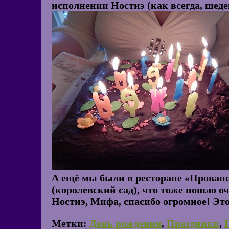
исполнении Ностиэ (как всегда, шед
А ещё мы были в ресторане «Прованс»
(королевский сад), что тоже пошло оче
Ностиэ, Мифа, спасибо огромное! Эт
Метки:
День рождения
,
Праздники
,