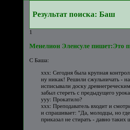
Результат поиска: Баш
1
Менелион Эленсуле пишет:Это пр
С Баша:
ххх: Сегодня была крупная контрол
ну никак! Решили сжульничать - на
исписывали доску древнегреческим
забыл стереть с предыдущего урока
ууу: Прокатило?
ххх: Преподаватель входит и смотри
и спрашивает: "Да, молодцы, но гд
приказал не стирать - давно таких 