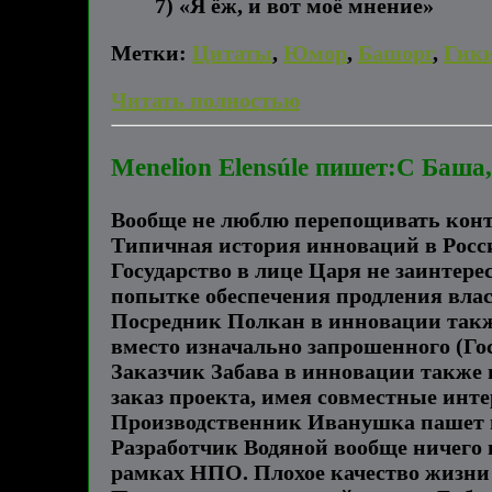
7) «Я ёж, и вот моё мнение»
Метки:
Цитаты
,
Юмор
,
Башорг
,
Гик
Читать полностью
Menelion Elensúle пишет:С Баша
Вообще не люблю перепощивать конте
Типичная история инноваций в Росс
Государство в лице Царя не заинтере
попытке обеспечения продления влас
Посредник Полкан в инновации также
вместо изначально запрошенного (Гос
Заказчик Забава в инновации также 
заказ проекта, имея совместные ин
Производственник Иванушка пашет на
Разработчик Водяной вообще ничего 
рамках НПО. Плохое качество жизни 