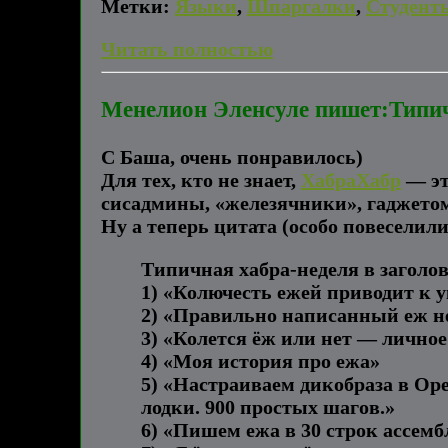
Метки:
Языки
,
Шпаргалки
,
Студент
Читать полностью
Менелион Эленсуле пишет:Типич
С Баша, очень понравилось)
Для тех, кто не знает,
ХабраХабр
— эт
сисадмины, «железячники», гаджето
Ну а теперь цитата (особо повеселили 
Типичная хабра-неделя в заголо
1) «Колючесть ежей приводит к 
2) «Правильно написанный еж н
3) «Колется ёж или нет — личное
4) «Моя история про ежа»
5) «Настраиваем дикобраза в Ope
лодки. 900 простых шагов.»
6) «Пишем ежа в 30 строк ассемб