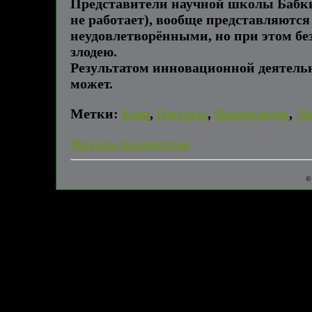
Представители научной школы Бабки
не работает), вообще представляютс
неудовлетворёнными, но при этом бе
злодею.
Результатом инновационной деятельн
может.
Метки:
Баш
,
Цитаты
,
Инновации
,
Ле
Читать полностью
©