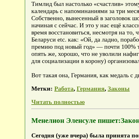
Тимлид был настолько «счастлив» этому 
календарь с напоминаниями за три меся
Собственно, вынесенный в заголовок шоч
начиная с сейчас. И это у нас ещё кла
время восстановиться, несмотря на то, ч
Беларуси etc. как: «Ой, да ладно, пора
премию под новый год» — почти 100% та
опять же, хорошо, что не уволили нафиг
для социализации в корону) организовал
Вот такая она, Германия, как медаль с д
Метки:
Работа
,
Германия
,
Законы
Читать полностью
Менелион Эленсуле пишет:Закон 
Сегодня (уже вчера) была принята поп