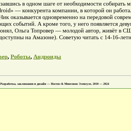
казавшись в одном шаге от необходимости собирать 
oid» — конкурента компании, в которой он работал
 Ник оказывается одновременно на передовой совре
щих событий. А кроме того, у него появляется деву
понял, Ольга Топровер — молодой автор, живёт в С
 доступны на Амазоне). Советую читать с 14-16-лет
вер
,
Роботы
,
Андроиды
 Разработка, заклинания и дизайн — Ностиэ & Менелион Эленсуле, 2010 — 2024