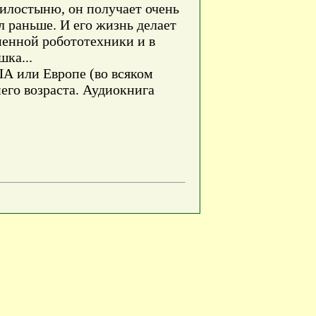
милостыню, он получает очень
 раньше. И его жизнь делает
менной робототехники и в
шка...
ША или Европе (во всяком
него возраста. Аудиокнига