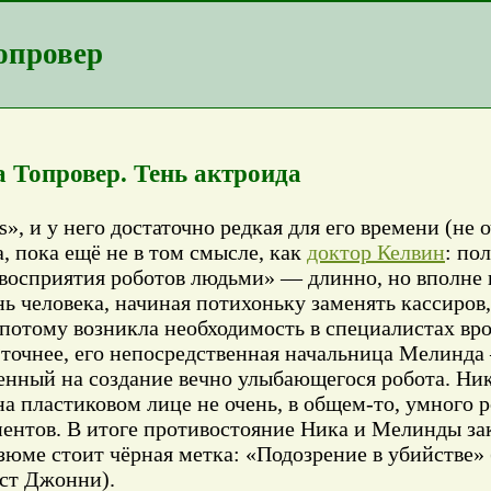
опровер
 Топровер. Тень актроида
», и у него достаточно редкая для его времени (не 
, пока ещё не в том смысле, как
доктор Келвин
: по
 восприятия роботов людьми» — длинно, но вполне 
ь человека, начиная потихоньку заменять кассиров
потому возникла необходимость в специалистах вро
 точнее, его непосредственная начальница Мелинда
нный на создание вечно улыбающегося робота. Ник
на пластиковом лице не очень, в общем-то, умного р
иентов. В итоге противостояние Ника и Мелинды за
юме стоит чёрная метка: «Подозрение в убийстве» (
ст Джонни).