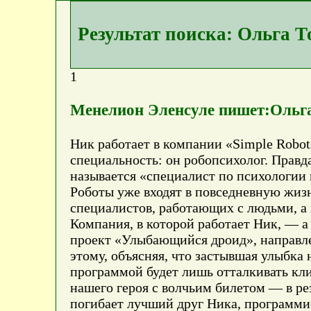
Результат поиска: Ольга Т
1
Менелион Эленсуле пишет:Ольга
Ник работает в компании «Simple Robots
специальность: он робопсихолог. Правда
называется «специалист по психологии
Роботы уже входят в повседневную жизн
специалистов, работающих с людьми, а 
Компания, в которой работает Ник, — а
проект «Улыбающийся дроид», направле
этому, объясняя, что застывшая улыбка 
программой будет лишь отталкивать кл
нашего героя с волчьим билетом — в рез
погибает лучший друг Ника, программи