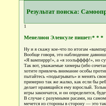
Результат поиска: Самооп
1
Менелион Эленсуле пишет:* * *
Ну и я скажу кое-что по итогам «вампи
Вообще говоря, это наблюдение давнишн
«Я вампиррр!», а «я эээльфффф!», но су
Так вот, уважаемые химеры (ибо сочета
хотите привлечь внимание особы проти
пытайтесь «подыгрывать» и менять свою
примерно так же жалко, как если бы реб
делает нравящийся ему взрослый. Тольк
игры закончатся, и он определится, буд
В случае с разумными расами, на самом 
мечется из стороны в сторону — это та