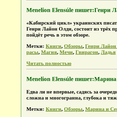
Menelion Elensúle пишет:Генри 
«Кабирский цикл» украинских писа
Генри Лайон Олди, состоит из трёх п
пойдёт речь в этом обзоре.
Метки:
Книги
,
Обзоры
,
Генри Лайон
расы
,
Магия
,
Мечи
,
Гвирагон
,
Ладья
Читать полностью
Menelion Elensúle пишет:Марина
Едва ли не впервые, садясь за очеред
сложна и многогранна, глубока и тяж
Метки:
Книги
,
Обзоры
,
Марина и Се