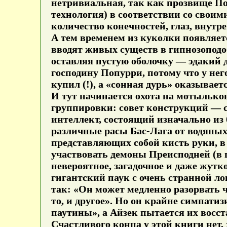
нетривиальная, так как прозвище Поп
технология) в соответствии со своим
количество конечностей, глаз, внутре
А тем временем из куколки появляет
вводят живых существ в гипнозоподо
оставляя пустую оболочку — эдакий 
господину Попурри, потому что у нег
купил (!), а «сонная дурь» оказывает
И тут начинается охота на мотылько
группировки: совет конструкций — с
интеллект, состоящий изначально из
различные расы Бас-Лага от водяных 
представляющих собой кисть руки, 
участвовать демоны Преисподней (в п
невероятное, загадочное и даже жут
гигантский паук с очень странной л
так: «Он может медленно разорвать ч
то, и другое». Но он крайне симпати
паутины», а Айзек пытается их восст
Счастливого конца у этой книги нет, 