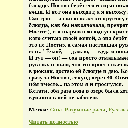
блюдце. Ностиэ берёт его и спрашивае
вещи. И вот она выходит, а я выхожу 
Смотрю — а около палатки круглое, и
блюдца, как бы наколдовала, преврати
Ностиэ), и я ныряю в холодную криста
кого считаю своей женой, а она берёт
это не Ностиэ, а самая настоящая ру
есть. "Ё-моё, — думаю, — куда я попал
И тут — оп! — сон просто отматывает
русалку и знаю, что это просто скачо
в рюкзак, достаю ей блюдце и даю. К
сразу за Ностиэ, секунд через 30. Опя
нём вместе... на этом я и проснулся.
Кстати, оба раза вода в озере была хо
купания в ней не заболею.
Метки:
Сны
,
Разумные расы
,
Русалк
Читать полностью