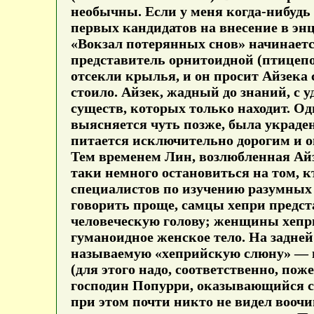
необычны. Если у меня когда-нибудь
первых кандидатов на внесение в эн
«Вокзал потерянных снов» начинаетс
представитель орнитоидной (птицепо
отсекли крылья, и он просит Айзека 
стоило. Айзек, жадный до знаний, с у
существ, которых только находит. О
выясняется чуть позже, была украден
питается исключительно дорогим и о
Тем временем Лин, возлюбленная Айз
таки немного остановиться на том, к
специалистов по изучению разумных
говорить проще, самцы хепри предст
человеческую голову; женщины хепри
гуманоидное женское тело. На задней
называемую «хеприйскую слюну» — в
(для этого надо, соответственно, поже
господин Попурри, оказывающийся 
при этом почти никто не видел воочи