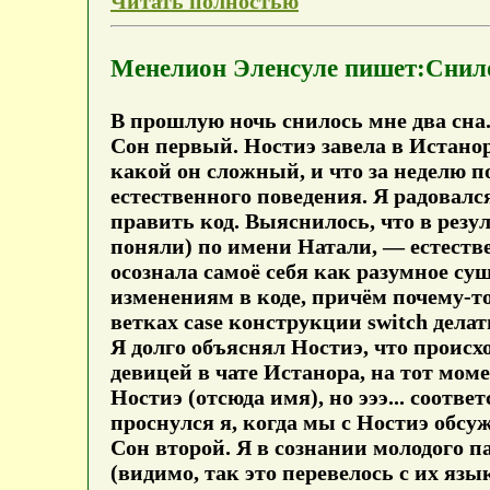
Читать полностью
Менелион Эленсуле пишет:Снило
В прошлую ночь снилось мне два сна
Сон первый
. Ностиэ завела в Истано
какой он сложный, и что за неделю п
естественного поведения. Я радовался 
править код. Выяснилось, что в рез
поняли) по имени Натали, — естеств
осознала самоё себя как разумное су
изменениям в коде, причём почему-т
ветках case конструкции switch дел
Я долго объяснял Ностиэ, что происх
девицей в чате Истанора, на тот моме
Ностиэ (отсюда имя), но эээ... соответ
проснулся я, когда мы с Ностиэ обсуж
Сон второй
. Я в сознании молодого 
(видимо, так это перевелось с их яз