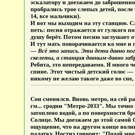
эскалатору и доезжаем до заброшенно
пробрались трое слепых детей, после ч
14, все мальчики).
И вот мы выходим на эту станцию. Сл
петь: песня отражается от гулкого п
душу берёт. Потом песню заглушает о
И тут мать поворачивается ко мне и 
—
Всё это запись. Эти дети давно п
скелеты, а станция давным-давно за
Ребята, это непередаваемо. Я много ч
спине. Этот чистый детский голос — 
никому не желаю такого даже во сне,
Сон сменился. Вновь метро, на сей р
гм... сродни "Метро-2033". Мы точно
затоплено водой, а по поверхности б
Солнце. Мы доезжаем до этой самой С
ощущение, что на другом конце волн
палатку. Ностиэ говорит: "Подай мне