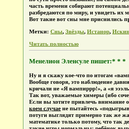
часть времени собирают потенциальны
разбредаются по миру, и увидеть их 
Вот такие вот сны мне приснились п
Метки:
Сны
,
Звёзды
,
Истанор
,
Иски
Читать полностью
Менелион Эленсуле пишет:* * *
Ну и я скажу кое-что по итогам «ва
Вообще говоря, это наблюдение давни
кричали не «Я вампиррр!», а «я эээль
Так вот, уважаемые химеры (ибо соче
Если вы хотите привлечь внимание о
коем случае
не пытайтесь «подыгрыва
потуги выглядят примерно так же жа
математике только потому, что так д
такие игры нормальны: ребёнок вырас