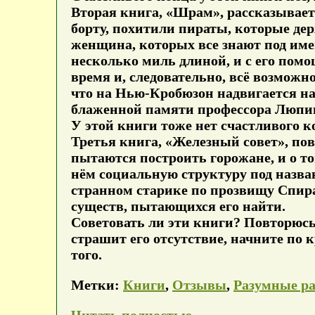
Вторая книга, «Шрам», рассказывает 
борту, похитили пираты, которые де
женщина, которых все знают под име
несколько миль длиной, и с его помо
время и, следовательно, всё возможн
что на Нью-Кробюзон надвигается на
блаженной памяти профессора Люпин
У этой книги тоже нет счастливого ко
Третья книга, «Железный совет», пов
пытаются построить горожане, и о том
нём социальную структуру под назван
странном старике по прозвищу Спир
существ, пытающихся его найти.
Советовать ли эти книги? Повторюсь,
страшит его отсутствие, начните по 
того.
Метки:
Книги
,
Отзывы
,
Разумные р