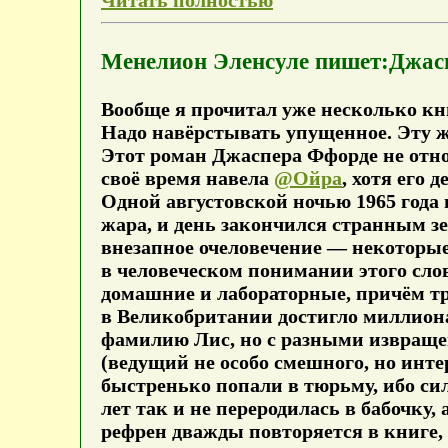
Читать полностью
Менелион Эленсуле пишет:Джасп
Вообще я прочитал уже несколько кни
Надо навёрстывать упущенное. Эту ж
Этот роман Джаспера Ффорде не отно
своё время навела
@Ойра
, хотя его
Одной августовской ночью 1965 года
жара, и день закончился странным зе
внезапное очеловечение — некоторые
в человеческом понимании этого слов
домашние и лабораторные, причём тр
в Великобритании достигло миллиона
фамилию Лис, но с разными извращен
(ведущий не особо смешного, но инте
быстренько попали в тюрьму, ибо сил
лет так и не переродилась в бабочку,
рефрен дважды повторяется в книге,