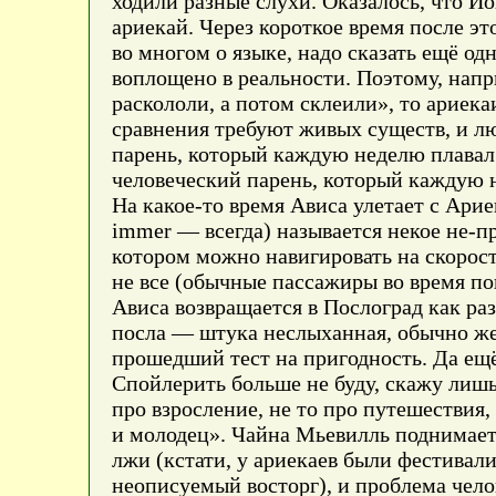
ходили разные слухи. Оказалось, что Йо
ариекай. Через короткое время после эт
во многом о языке, надо сказать ещё одн
воплощено в реальности. Поэтому, напр
раскололи, а потом склеили», то ариек
сравнения требуют живых существ, и лю
парень, который каждую неделю плавал в
человеческий парень, который каждую 
На какое-то время Ависа улетает с Ар
immer — всегда) называется некое не-пр
котором можно навигировать на скорост
не все (обычные пассажиры во время по
Ависа возвращается в Послоград как раз
посла — штука неслыханная, обычно же 
прошедший тест на пригодность. Да ещё
Спойлерить больше не буду, скажу лишь,
про взросление, не то про путешествия,
и молодец». Чайна Мьевилль поднимает
лжи (кстати, у ариекаев были фестивал
неописуемый восторг), и проблема чел