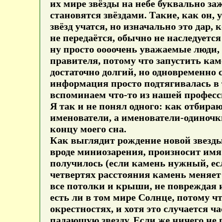
их мире звёзды на небе буквально за
становятся звёздами. Такие, как он,
звёзд учатся, но изначально это дар,
не передаётся, обычно не наследуется
ну просто оооочень уважаемые люди, 
правителя, потому что запустить кам
достаточно долгий, но одновременно
информация просто подтягивалась в 
вспоминаем что-то из нашей професси
Я так и не понял одного: как отбира
именователи, а именователи-одиночки 
концу моего сна.
Как выглядит рождение новой звезды:
вроде миниозарения, произносит имя 
получилось (если камень нужный, если
четвертях расстояния камень меняет
все потолки и крыши, не повреждая и
есть ли в том мире Солнце, потому чт
окрестностях, и хотя это случается ч
падающую звезду. Если же ничего не 