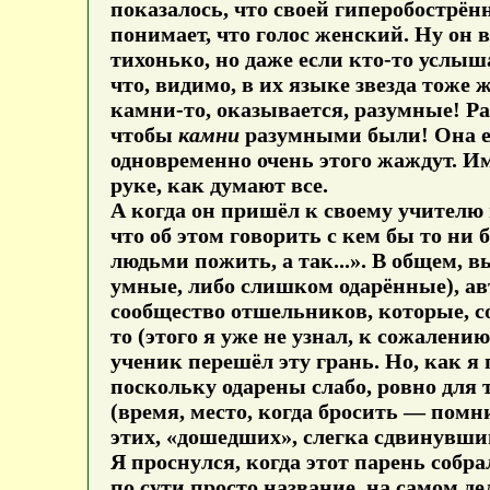
показалось, что своей гиперобострё
понимает, что голос женский. Ну он в
тихонько, но даже если кто-то услыша
что, видимо, в их языке звезда тоже ж
камни-то, оказывается, разумные! Ра
чтобы
камни
разумными были! Она ему
одновременно очень этого жаждут. И
руке, как думают все.
А когда он пришёл к своему учителю и
что об этом говорить с кем бы то ни 
людьми пожить, а так...». В общем, в
умные, либо слишком одарённые), авт
сообщество отшельников, которые, со
то (этого я уже не узнал, к сожалени
ученик перешёл эту грань. Но, как я 
поскольку одарены слабо, ровно для т
(время, место, когда бросить — помн
этих, «дошедших», слегка сдвинувшим
Я проснулся, когда этот парень собр
по сути просто название, на самом д