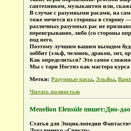
сантехником, музыкантом или, скаже
В случае с разумными расами, на само
тоже мечется из стороны в сторону —
различных разумных рас не признано
переигрывание, либо (со стороны оп
под него.
Поэтому лучшим вашим выходом буде
хоббит (эльф, человек, дракон, энт, 
Как определиться? Это самое сложное
Мы с тари Ностиэ как мастера курса
Метки:
Разумные расы
,
Эльфы
,
Вам
Читать полностью
Menelion Elensúle пишет:Дио-дао
Статья для Энциклопедии Фантастиче
Лукьяненко «Спектр».