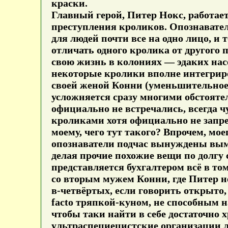
краски.
Главный герой, Питер Нокс, работае
преступления кроликов. Опознаватель
для людей почти все на одно лицо, 
отличать одного кролика от другого
свою жизнь в колониях — эдаких нас
некоторые кролики вполне интегриро
своей женой Конни (уменьшительное о
усложняется сразу многими обстоятел
официально не встречались, всегда 
кроликами хотя официально не запр
моему, чего тут такого? Впрочем, мое
опознаватели подчас вынуждены вым
делая прочие похожие вещи по долгу 
представляется бухгалтером всё в то
со вторым мужем Конни, где Питер не
в-четвёртых, если говорить открыто,
facto тряпкой-куном, не способным 
чтобы таки найти в себе достаточно 
ультраспециецистские организации 