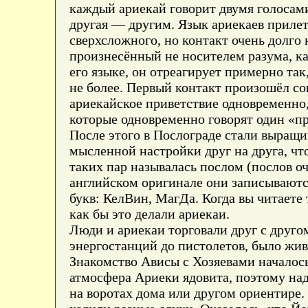
каждый ариекай говорит двумя голосами
другая — другим. Язык ариекаев прилет
сверхсложного, но контакт очень долго
произнесённый не носителем разума, к
его языке, он отреагирует примерно так
не более. Первый контакт произошёл со
ариекайское приветствие одновременно,
которые одновременно говорят один «при
После этого в Послограде стали выращ
мысленной настройки друг на друга, чт
таких пар называлась послом (послов о
английском оригинале они записываются
букв: КелВин, МагДа. Когда вы читаете
как бы это делали ариекаи.
Люди и ариекаи торговали друг с друго
энергостанций до пистолетов, было жи
Знакомство Ависы с Хозяевами началось
атмосфера Ариеки ядовита, поэтому над
на воротах дома или другом ориентире.