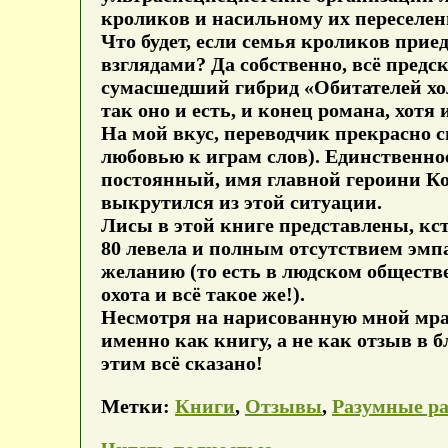
кроликов и насильному их переселе
Что будет, если семья кроликов прие
взглядами? Да собственно, всё предс
сумасшедший гибрид «Обитателей хо
так оно и есть, и конец романа, хот
На мой вкус, переводчик прекрасно 
любовью к играм слов). Единственное
постоянный, имя главной героини Кон
выкрутился из этой ситуации.
Лисы в этой книге представлены, кс
80 левела и полным отсутствием эмпа
желанию (то есть в людском обществ
охота и всё такое же!).
Несмотря на нарисованную мной мрач
именно как книгу, а не как отзыв в б
этим всё сказано!
Метки:
Книги
,
Отзывы
,
Разумные р