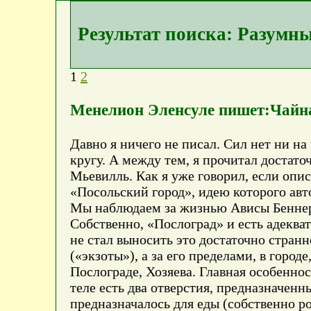
Результат поиска: Разумн
1
2
Менелион Эленсуле пишет:Чайна
Давно я ничего не писал. Сил нет ни н
кругу. А между тем, я прочитал достато
Мьевилль. Как я уже говорил, если опис
«Посольский город», идею которого авт
Мы наблюдаем за жизнью Ависы Беннер Ч
Собственно, «Послоград» и есть адеква
не стал выносить это достаточно стран
(«экзоты»), а за его пределами, в горо
Послограде, Хозяева. Главная особеннос
теле есть два отверстия, предназначенн
предназначалось для еды (собственно ро