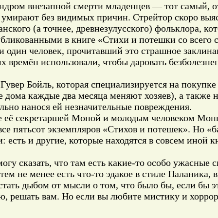
индром внезапной смерти младенцев — тот самый, от
 умирают без видимых причин. Стрейтор скоро выя
анского (а точнее, древнезулусского) фольклора, к
убликованными в книге «Стихи и потешки со всего
 ни один человек, прочитавший это страшное закли
вних времён использовали, чтобы даровать безболезн
Гувер Бойль, которая специализируется на покупке
е дома каждые два месяца меняют хозяев), а также 
ельно нанося ей незначительные повреждения.
кже её секретаршей Моной и молодым человеком Мон
все пятьсот экземпляров «Стихов и потешек». Но «
 есть и другие, которые находятся в совсем иной кн
огу сказать, что там есть какие-то особо ужасные с
ем не менее есть что-то эдакое в стиле Паланика, в
стать дыбом от мысли о том, что было бы, если бы э
ю, решать вам. Но если вы любите мистику и хоррор