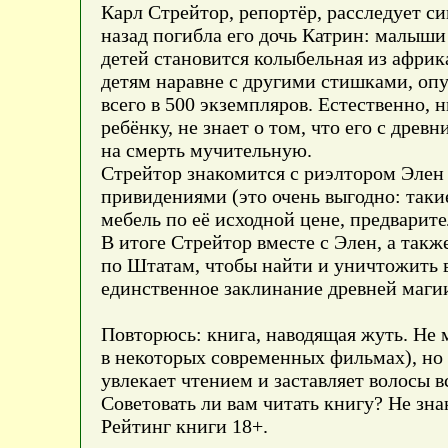
Карл Стрейтор, репортёр, расследует с
назад погибла его дочь Катрин: малыши
детей становится колыбельная из африк
детям наравне с другими стишками, оп
всего в 500 экземпляров. Естественно,
ребёнку, не знает о том, что его с дре
на смерть мучительную.
Стрейтор знакомится с риэлтором Элен 
привидениями (это очень выгодно: таки
мебель по её исходной цене, предварит
В итоге Стрейтор вместе с Элен, а та
по Штатам, чтобы найти и уничтожить 
единственное заклинание древней магии:
Повторюсь: книга, наводящая жуть. Не м
в некоторых современных фильмах), но т
увлекает чтением и заставляет волосы в
Советовать ли вам читать книгу? Не зна
Рейтинг книги 18+.