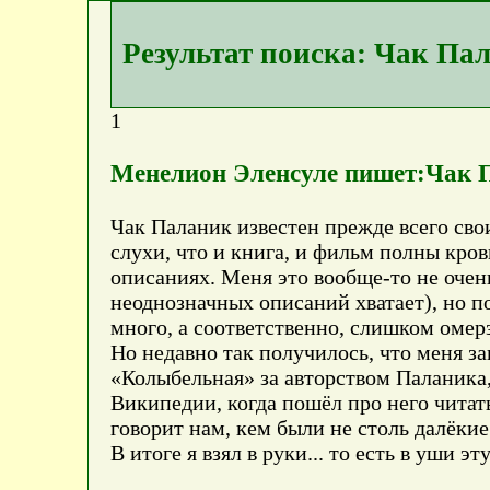
Результат поиска: Чак Па
1
Менелион Эленсуле пишет:Чак 
Чак Паланик известен прежде всего св
слухи, что и книга, и фильм полны крови
описаниях. Меня это вообще-то не очень
неоднозначных описаний хватает), но по
много, а соответственно, слишком омерз
Но недавно так получилось, что меня з
«Колыбельная» за авторством Паланика,
Википедии, когда пошёл про него читать
говорит нам, кем были не столь далёкие 
В итоге я взял в руки... то есть в уши э