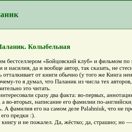
ланик
Паланик. Колыбельная
оим бестселлером «Бойцовский клуб» и фильмом по 
 и насилия, да и вообще автор, так сказать, не сте
 отталкивает от книги обычно (у того же Кинга нено
чему-то я думал, что Паланик из числа тех авторов,
ительно это читать.
аинтересовали сразу два факта: во-первых, аннотац
 а во-вторых, написание его фамилии по-английски,
. А фамилия его на самом деле Palahniuk, что не пр
его предки :).
ту книгу и не пожалел. Да, жёстко; да, страшно; но —