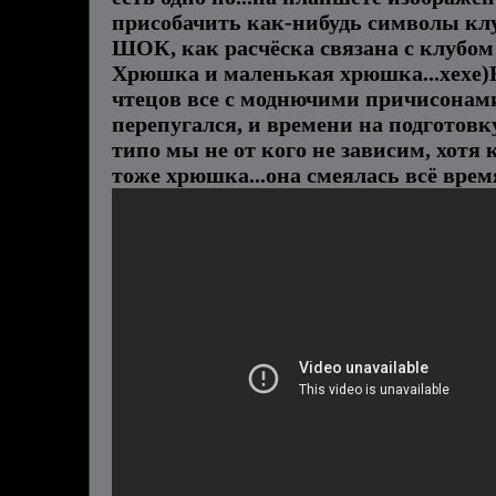
присобачить как-нибудь символы клуб
ШОК, как расчёска связана с клубом ч
Хрюшка и маленькая хрюшка...хехе)Ну
чтецов все с моднючими причисонами..
перепугался, и времени на подготовку
типо мы не от кого не зависим, хотя 
тоже хрюшка...она смеялась всё врем