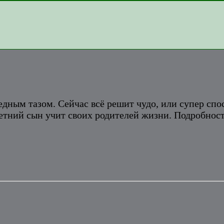
едным тазом. Сейчас всё решит чудо, или супер сп
етний сын учит своих родителей жизни. Подробности