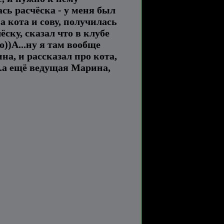
сь расчёска - у меня был
а кота и сову, получилась
ску, сказал что в клубе
))А...ну я там вообще
на, и рассказал про кота,
...а ещё ведущая Марина,