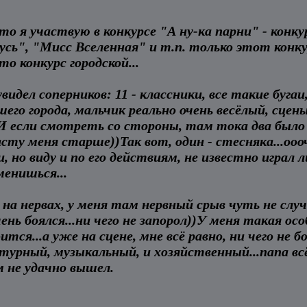
то я участвую в конкурсе "А ну-ка парни" - кон
усь", "Мисс Вселенная" и т.п. только этот конку
то конкурс городской...
видел соперников: 11 - классники, все такие буга
его города, мальчик реально очень весёлый, сцен
И если смотреть со стороны, там тока два было м
расту меня старше))Так вот, один - стесняка...оо
и, но виду и по его действиям, не известно играл 
менишься...
 на нервах, у меня там нервный срыв чуть не случ
ень боялся...ни чего не запорол))У меня такая ос
тся...а уже на сцене, мне всё равно, ни чего не б
турный, музыкальный, и хозяйственный...папа всё 
м не удачно вышел.