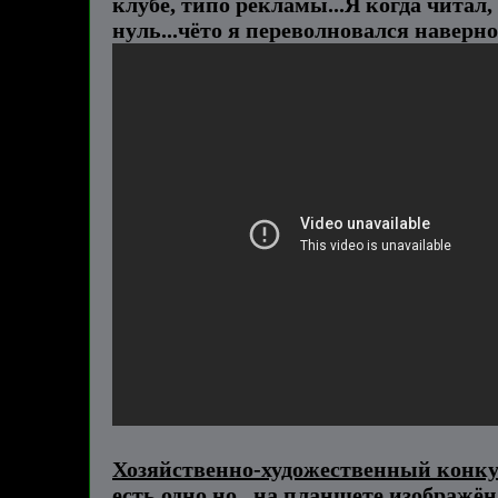
клубе, типо рекламы...Я когда читал,
нуль...чёто я переволновался наверно
Хозяйственно-художественный конку
есть одно но...на планшете изображён