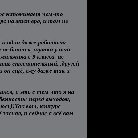
курс напоминает чем-то
рс на мистера, и там не
и, и один даже работает
ы не боится, шутки у него
альчика с 9 класса, не
очень стеснительный...другой
ли он ещё, ему даже так и
ился, и это с тем что я на
обенность: перед выходом,
оюсь))Так вот, конкурс
заснял, и сейчас я всё вам