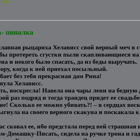
а- пиналка
лавная рыцариха Хелависс свой верный меч в с
чтобы протереть сгустки пыли скапливающиеся на
а и некого было спасать, да из беды выручать.
ору, когда к ней приехал посыльный.
бает без тебя прекрасная дам Рина!
кнула Хелависс.
, воскресла! Навела она чары лени на бедную д
рой раз подряд и тогда трандец придет ее свадьб
бие! Сколько ее можно убивать?! – в сердцах вос
рыгнула на своего верного скакуна и поскакала 
с сковал ее, ибо предстала перед ней страшная
ам-Домашку-Писать, сидела на ручке трона и га