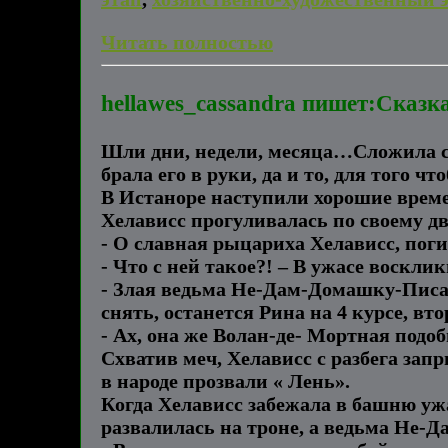
Читать полностью
hellawes_cassandra пишет:Сказк
Шли дни, недели, месяца…Сложила с
брала его в руки, да и то, для того 
В Истаноре наступили хорошие времен
Хелависс прогуливалась по своему дв
- О славная рыцариха Хелависс, поги
- Что с ней такое?! – В ужасе воскли
- Злая ведьма Не-Дам-Домашку-Писать
снять, останется Рина на 4 курсе, вто
- Ах, она же Волан-де- Мортная подо
Схватив меч, Хелависс с разбега зап
в народе прозвали « Лень».
Когда Хелависс забежала в башню ужа
развалилась на троне, а ведьма Не-Д