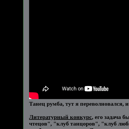
Танец румба, тут я переволновался, и
Литературный конкурс
, его задача 
чтецов", "клуб танцоров", "клуб люби