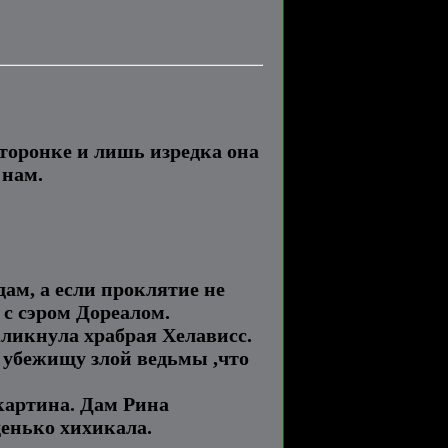
торонке и лишь изредка она
 нам.
ам, а если проклятие не
е с сэром Дореалом.
кликнула храбрая Хелависс.
к убежищу злой ведьмы ,что
 картина. Дам Рина
денько хихикала.