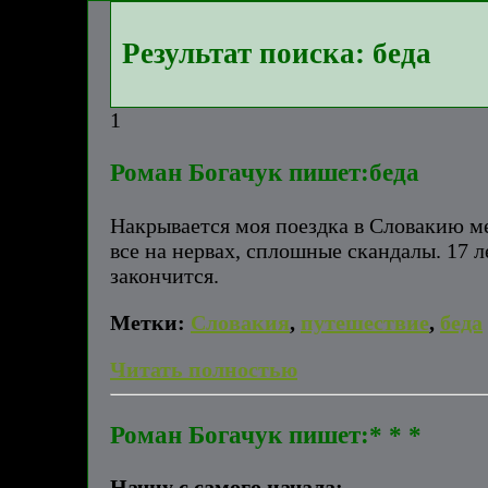
Результат поиска: беда
1
Роман Богачук пишет:беда
Накрывается моя поездка в Словакию м
все на нервах, сплошные скандалы. 17 л
закончится.
Метки:
Словакия
,
путешествие
,
беда
Читать полностью
Роман Богачук пишет:* * *
Начну с самого начала: