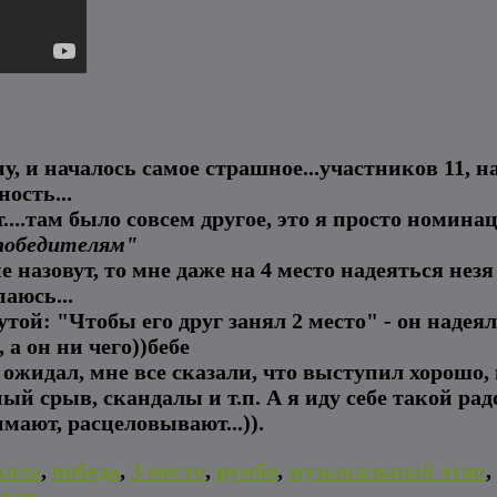
у, и началось самое страшное...участников 11, н
ость...
...
там было совсем другое, это я просто номинац
победителям"
е назовут, то мне даже на 4 место надеяться незя
паюсь...
той: "Чтобы его друг занял 2 место" - он надеялс
, а он ни чего))бебе
 ожидал, мне все сказали, что выступил хорошо, 
ный срыв, скандалы и т.п. А я иду себе такой ра
мают, расцеловывают...)).
кола
,
победа
,
3 место
,
румба
,
музыкальный этап
,
этап