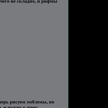
и чего не складно, и рифмы
перь рисуем эмблемы, но
е, и нужно к нему