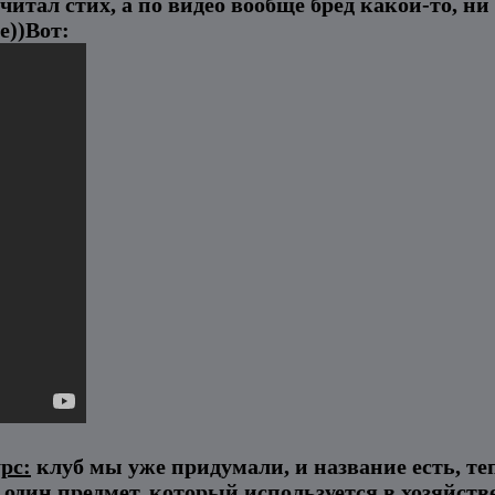
 читал стих, а по видео вообще бред какой-то, н
е))Вот:
рс:
клуб мы уже придумали, и название есть, те
 один предмет, который используется в хозяйств