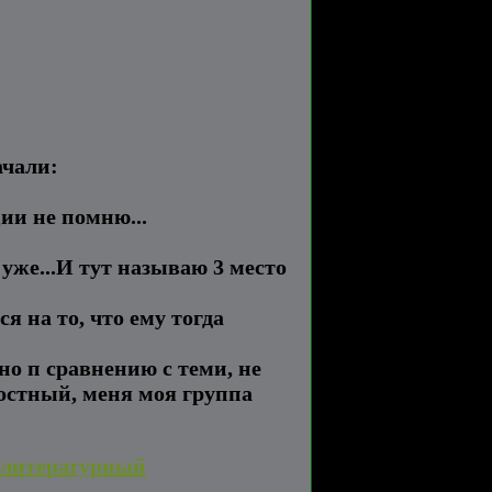
ачали:
ии не помню...
 уже...И тут называю 3 место
я на то, что ему тогда
но п сравнению с теми, не
достный, меня моя группа
литературный