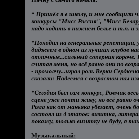
*
Пришёл я в школу, и мне сообщили ч
конкурсы "Мисс Россия", "Мисс Белар
надо ходить в нижнем белье и т.п. и э
*
Походил на генеральные репетиции, у
диджеем в одном из лучших клубов наш
отличные...сильный соперник короче. 
считая меня, но всё равно они по воз
- промолчу...играл роль Верки Сердючк
сказали: Надеемся с возрастом ты из
*
Сегодня был сам конкурс, Ромчик весь
сцене уже почти живу, но всё равно оч
Рома как от маньяка убегает, очень бои
состоял из 4 этапов: визитка, литера
покажу, только визитку не буду, я та
Музыкальный: