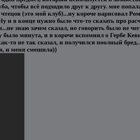
а, чтобы всё подходило друг к другу. мне попала
тецов (это мой клуб)...ну короче нарисовал Ром
 и в конце нужно было что-то сказать про расчё
.не знаю зачем сказал, но говорить было не чего
 было минута, и я короче вспомнил о Гербе Кеви
как-то не так сказал, и получился поолный бред
я, и меня смешила))