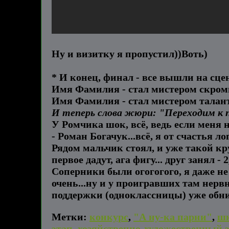
Ну и визитку я пропустил))Воть)
*
И конец, финал - все вышли на сцен
Имя Фамилия - стал мистером скромн
Имя Фамилия - стал мистером талант.
И теперь слова жюри:
"Переходим к 
У Ромчика шок, всё, ведь если меня н
- Роман Богачук...всё, я от счастья ло
Рядом мальчик стоял, и уже такой кру
первое дадут, ага фигу... друг занял - 2
Соперники были огогогого, я даже не
очень...ну и у проигравших там нерв
поддержки (одноклассницы) уже обни
Метки:
конкурс
,
"А ну-ка парни"
,
ш
этап
,
хозяйственно-художественный 