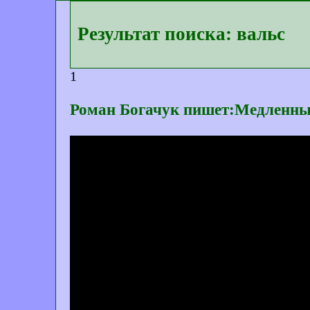
Результат поиска: вальс
1
Роман Богачук пишет:Медленны