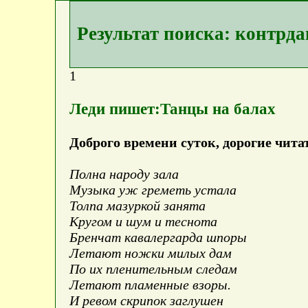
Результат поиска: контрда
1
Леди пишет:Танцы на балах
Доброго времени суток, дорогие чита
Полна народу зала
Музыка уж греметь устала
Толпа мазуркой занята
Кругом и шум и теснота
Бренчат кавалергарда шпоры
Летают ножки милых дам
По их пленительным следам
Летают пламенные взоры.
И ревом скрипок заглушен