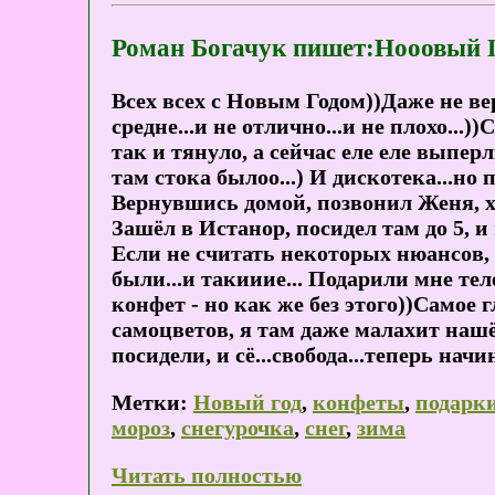
Роман Богачук пишет:Нооовый Г
Всех всех с Новым Годом))Даже не вер
средне...и не отлично...и не плохо...
так и тянуло, а сейчас еле еле выпер
там стока былоо...) И дискотека...но
Вернувшись домой, позвонил Женя, хот
Зашёл в Истанор, посидел там до 5, и
Если не считать некоторых нюансов, 
были...и такииие... Подарили мне те
конфет - но как же без этого))Самое г
самоцветов, я там даже малахит нашё
посидели, и сё...свобода...теперь на
Метки:
Новый год
,
конфеты
,
подарк
мороз
,
снегурочка
,
снег
,
зима
Читать полностью