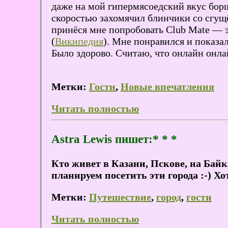
даже на мой гипермясоедский вкус борщ
скоростью захомячил блинчики со сгущён
принёся мне попробовать Club Mate — 
(
Википедия
). Мне понравился и показа
Было здорово. Считаю, что онлайн онлай
Метки:
Гости
,
Новые впечатления
Читать полностью
Astra Lewis пишет:* * *
Кто живет в Казани, Пскове, на Бай
планируем посетить эти города :-) Хот
Метки:
Путешествие
,
город
,
гости
Читать полностью