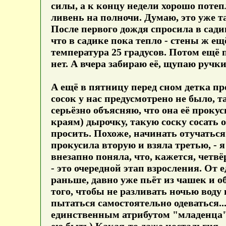
силы, а к концу недели хорошо потеп
ливень на полночи. Думаю, это уже 
После первого дождя спросила в сади
что в садике пока тепло - стены ж е
температура 25 градусов. Потом ещё п
нет. А вчера забираю её, щупаю ручки
А ещё в пятницу перед сном детка пр
сосок у нас предусмотрено не было, та
серьёзно объясняю, что она её проку
краям) дырочку, такую соску сосать о
просить. Похоже, начинать отучаться
прокусила вторую и взяла третью, - 
внезапно поняла, что, кажется, четв
- это очередной этап взросления. От
раньше, давно уже пьёт из чашек и о
того, чтобы не разливать ночью воду
пытаться самостоятельно одеваться..
единственным атрибутом "младенца". 
ею быть) Какая-то даже ностальгия -