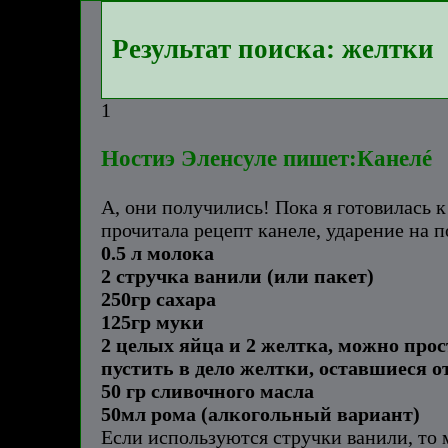
Результат поиска: желтки
1
Ностиэ Эленсуле пишет:Канелé
А, они получились! Пока я готовилась к
прочитала рецепт канеле, ударение на п
0.5 л молока
2 стручка ванили (или пакет)
250гр сахара
125гр муки
2 целых яйца и 2 желтка, можно прос
пустить в дело желтки, оставшиеся о
50 гр сливочного масла
50мл рома (алкогольный вариант)
Если используются стручки ванили, то м