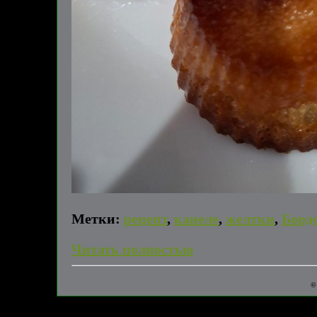
Метки:
рецепт
,
канеле
,
желтки
,
Борд
Читать полностью
©